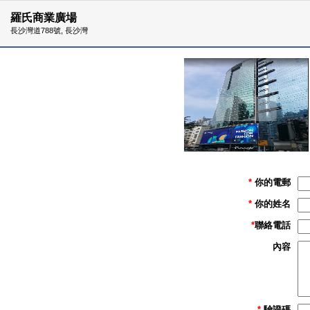
羅氏商業廣場
長沙灣道788號, 長沙灣
*
你的電郵
*
你的姓名
*
聯絡電話
內容
*
驗證碼