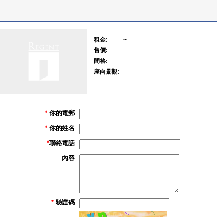
--
租金:
--
售價:
間格:
座向景觀:
*
你的電郵
*
你的姓名
*
聯絡電話
內容
*
驗證碼