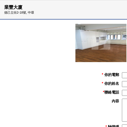
業豐大廈
德己立街2-18號, 中環
*
你的電郵
*
你的姓名
*
聯絡電話
內容
*
驗證碼