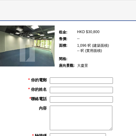
HKD $30,800
租金:
--
售價:
面積:
1,096 呎 (建築面積)
-- 呎 (實用面積)
間格:
座向景觀:
大廈景
*
你的電郵
*
你的姓名
*
聯絡電話
內容
*
驗證碼