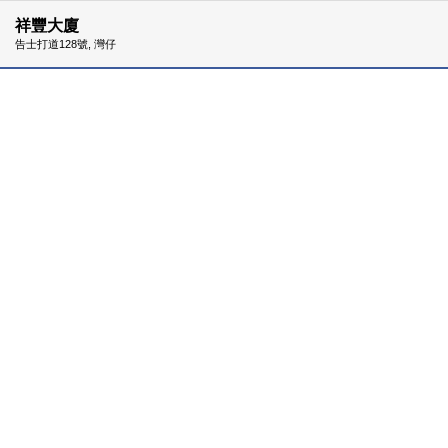
祥豐大廈
告士打道128號, 灣仔