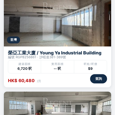
荃灣
榮亞工業大廈 / Young Ya Industrial Building
編號 RGP8256861 · 沙咀道381-389號
建築面積
實用面積
呎租/呎價
6,720 呎
-- 呎
$9
查詢
HK$ 60,480
/月