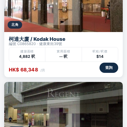
北角
柯達大廈 / Kodak House
編號 C0865820 · 健康東街39號
建築面積
實用面積
呎租/呎價
4,882 呎
-- 呎
$14
查詢
HK$ 68,348
/月