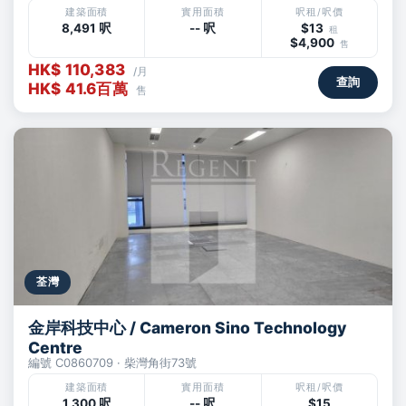
建築面積
實用面積
呎租/呎價
8,491 呎
-- 呎
$13
租
$4,900
售
HK$ 110,383
/月
查詢
HK$ 41.6百萬
售
荃灣
金岸科技中心 / Cameron Sino Technology
Centre
編號 C0860709 · 柴灣角街73號
建築面積
實用面積
呎租/呎價
1,300 呎
-- 呎
$15