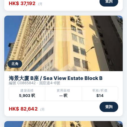
查詢
HK$ 37,192
/月
北角
海景大廈 B座 / Sea View Estate Block B
編號 C0865842 · 屈臣道4-6號
建築面積
實用面積
呎租/呎價
5,903 呎
-- 呎
$14
查詢
HK$ 82,642
/月