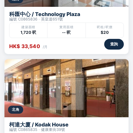
科匯中心 / Technology Plaza
編號 C0865836 · 英皇道651號
建築面積
實用面積
呎租/呎價
1,720 呎
-- 呎
$20
查詢
HK$ 33,540
/月
北角
柯達大廈 / Kodak House
編號 C0865835 · 健康東街39號