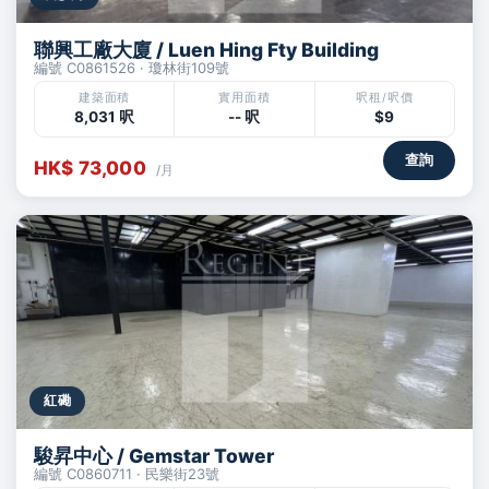
聯興工廠大廈 / Luen Hing Fty Building
編號 C0861526 · 瓊林街109號
建築面積
實用面積
呎租/呎價
8,031 呎
-- 呎
$9
查詢
HK$ 73,000
/月
紅磡
駿昇中心 / Gemstar Tower
編號 C0860711 · 民樂街23號