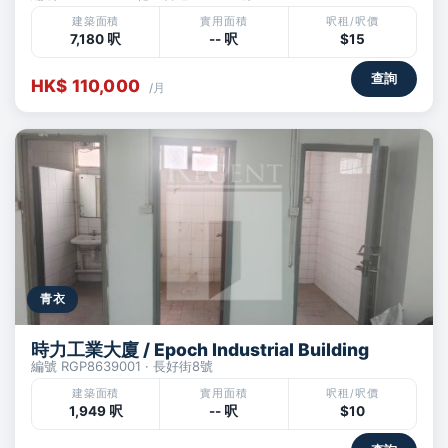
建築面積
實用面積
呎租/呎價
7,180 呎
-- 呎
$15
查詢
HK$ 110,000
/月
青衣
時力工業大廈 / Epoch Industrial Building
編號 RGP8639001 · 長好街8號
建築面積
實用面積
呎租/呎價
1,949 呎
-- 呎
$10