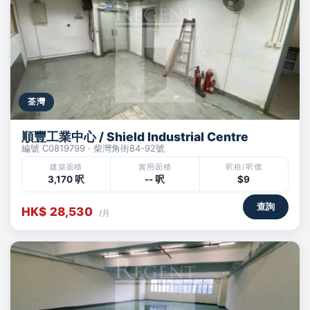
荃灣
順豐工業中心 / Shield Industrial Centre
編號 C0819799 · 柴灣角街84-92號
建築面積
實用面積
呎租/呎價
3,170 呎
-- 呎
$9
查詢
HK$ 28,530
/月