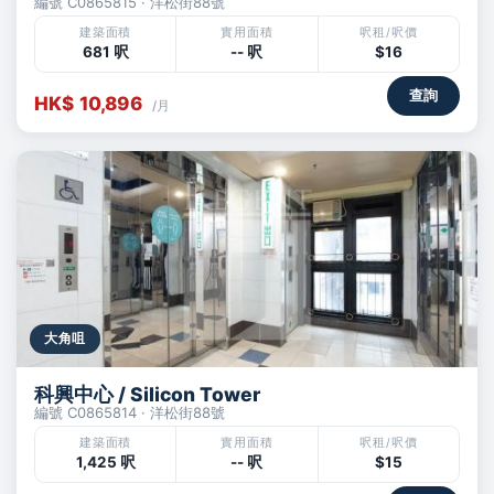
編號 C0865815 · 洋松街88號
建築面積
實用面積
呎租/呎價
681 呎
-- 呎
$16
查詢
HK$ 10,896
/月
大角咀
科興中心 / Silicon Tower
編號 C0865814 · 洋松街88號
建築面積
實用面積
呎租/呎價
1,425 呎
-- 呎
$15