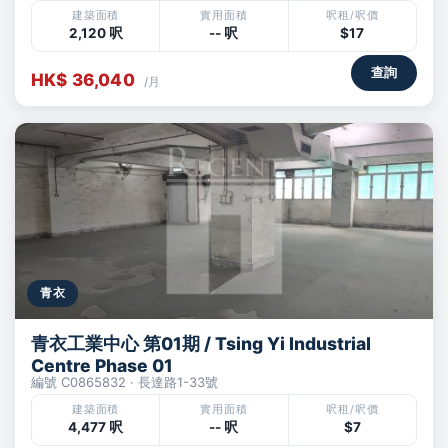
建築面積
實用面積
呎租/呎價
2,120 呎
-- 呎
$17
查詢
HK$ 36,040
/月
青衣
青衣工業中心 第01期 / Tsing Yi Industrial
Centre Phase 01
編號 C0865832 · 長達路1-33號
建築面積
實用面積
呎租/呎價
4,477 呎
-- 呎
$7