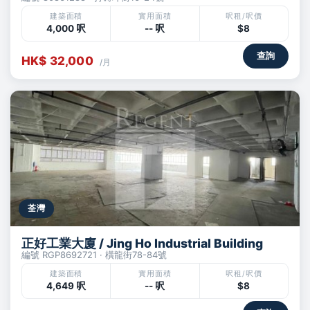
建築面積
實用面積
呎租/呎價
4,000 呎
-- 呎
$8
查詢
HK$ 32,000
/月
荃灣
正好工業大廈 / Jing Ho Industrial Building
編號 RGP8692721 · 橫龍街78-84號
建築面積
實用面積
呎租/呎價
4,649 呎
-- 呎
$8