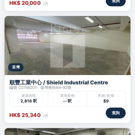
查詢
HK$ 20,000
/月
荃灣
順豐工業中心 / Shield Industrial Centre
編號 C0748201 · 柴灣角街84-92號
建築面積
實用面積
呎租/呎價
2,816 呎
-- 呎
$9
查詢
HK$ 25,340
/月