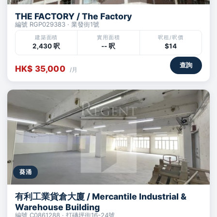
THE FACTORY / The Factory
編號 RGP029383 · 業發街1號
建築面積
實用面積
呎租/呎價
2,430 呎
-- 呎
$14
查詢
HK$ 35,000
/月
葵涌
有利工業貨倉大廈 / Mercantile Industrial &
Warehouse Building
編號 C0861288 · 打磚坪街16-24號