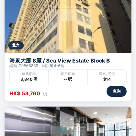
北角
海景大廈 B座 / Sea View Estate Block B
編號 C0865839 · 屈臣道4-6號
建築面積
實用面積
呎租/呎價
3,840 呎
-- 呎
$14
查詢
HK$ 53,760
/月