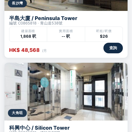
長沙灣
半島大廈 / Peninsula Tower
編號 C0865818 · 青山道538號
建築面積
實用面積
呎租/呎價
1,868 呎
-- 呎
$26
查詢
HK$ 48,568
/月
大角咀
科興中心 / Silicon Tower