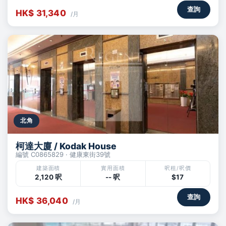
查詢
HK$ 31,340
/月
北角
柯達大廈 / Kodak House
編號 C0865829 · 健康東街39號
建築面積
實用面積
呎租/呎價
2,120 呎
-- 呎
$17
查詢
HK$ 36,040
/月