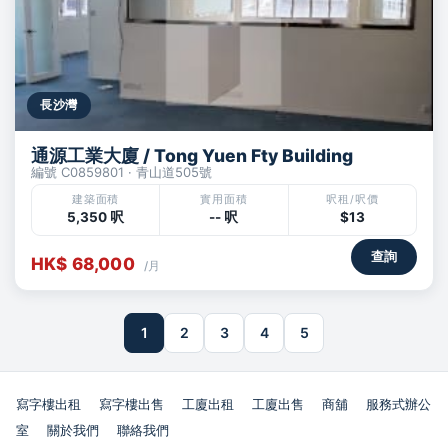
長沙灣
通源工業大廈 / Tong Yuen Fty Building
編號 C0859801 · 青山道505號
建築面積
實用面積
呎租/呎價
5,350 呎
-- 呎
$13
查詢
HK$ 68,000
/月
1
2
3
4
5
寫字樓出租
寫字樓出售
工廈出租
工廈出售
商舖
服務式辦公
室
關於我們
聯絡我們