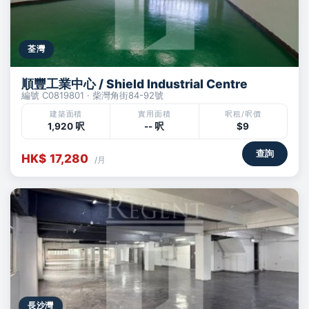
荃灣
順豐工業中心 / Shield Industrial Centre
編號 C0819801 · 柴灣角街84-92號
建築面積
實用面積
呎租/呎價
1,920 呎
-- 呎
$9
查詢
HK$ 17,280
/月
長沙灣