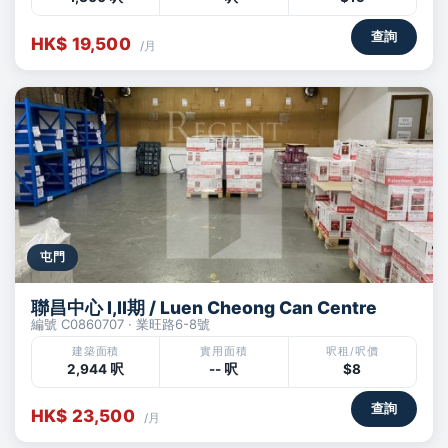
查詢
HK$ 19,500
/月
屯門
聯昌中心 I,II期 / Luen Cheong Can Centre
編號 C0860707 · 業旺路6-8號
建築面積
實用面積
呎租/呎價
2,944 呎
-- 呎
$8
查詢
HK$ 23,500
/月