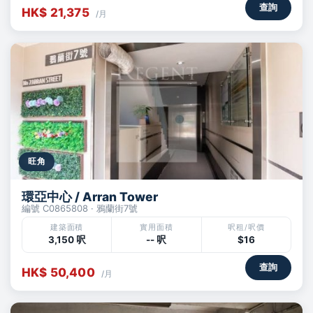
查詢
HK$ 21,375
/月
旺角
環亞中心 / Arran Tower
編號 C0865808 · 鴉蘭街7號
建築面積
實用面積
呎租/呎價
3,150 呎
-- 呎
$16
查詢
HK$ 50,400
/月