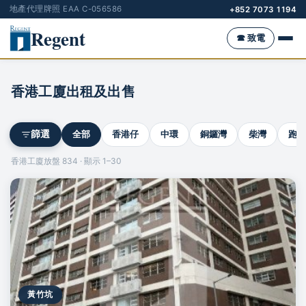
地產代理牌照 EAA C-056586
+852 7073 1194
Regent
☎ 致電
香港工廈出租及出售
全部
香港仔
中環
銅鑼灣
柴灣
跑馬
篩選
香港工廈放盤 834 · 顯示 1–30
黃竹坑