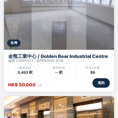
荃灣
金熊工業中心 / Golden Bear Industrial Centre
編號 C0865823 · 柴灣角街66-82號
建築面積
實用面積
呎租/呎價
5,493 呎
-- 呎
$9
查詢
HK$ 50,000
/月