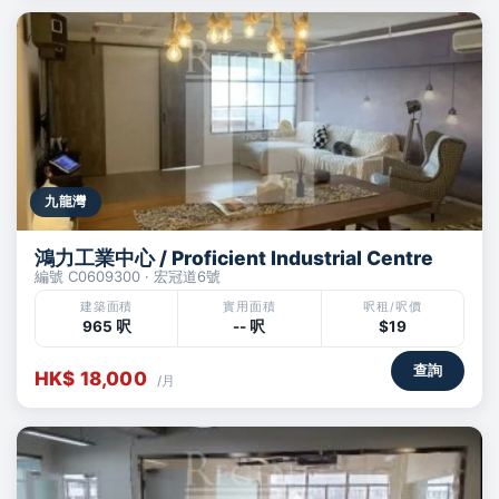
九龍灣
鴻力工業中心 / Proficient Industrial Centre
編號 C0609300 · 宏冠道6號
建築面積
實用面積
呎租/呎價
965 呎
-- 呎
$19
查詢
HK$ 18,000
/月