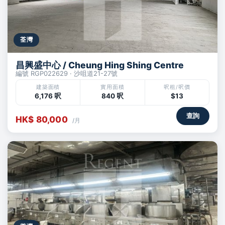
荃灣
昌興盛中心 / Cheung Hing Shing Centre
編號 RGP022629 · 沙咀道21-27號
建築面積
實用面積
呎租/呎價
6,176 呎
840 呎
$13
查詢
HK$ 80,000
/月