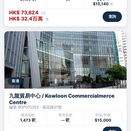
$15,140
售
HK$ 73,624
/月
查詢
HK$ 32.4百萬
售
葵涌
九龍貿易中心 / Kowloon Commercialmerce
Centre
編號 RGP015352 · 葵昌路51號
建築面積
實用面積
呎租/呎價
1,473 呎
-- 呎
$15,000