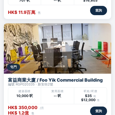
707 呎
-- 呎
$16,803
查詢
HK$ 11.9百萬
售
屯門
富益商業大廈 / Foo Yik Commercial Building
編號 RGP020335 · 新安街2號
建築面積
實用面積
呎租/呎價
10,000 呎
-- 呎
$35
租
$12,000
售
HK$ 350,000
/月
查詢
HK$ 1.2億
售