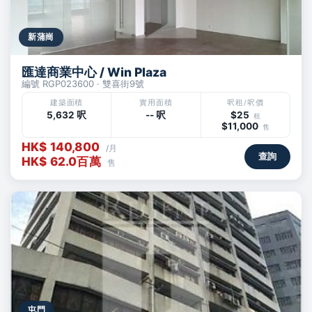
新蒲崗
匯達商業中心 / Win Plaza
編號 RGP023600 · 雙喜街9號
建築面積
實用面積
呎租/呎價
5,632 呎
-- 呎
$25
租
$11,000
售
HK$ 140,800
/月
查詢
HK$ 62.0百萬
售
屯門