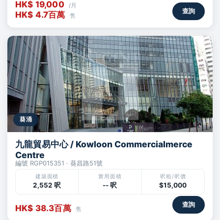
HK$ 19,000
/月
查詢
HK$ 4.7百萬
售
葵涌
九龍貿易中心 / Kowloon Commercialmerce
Centre
編號 RGP015351 · 葵昌路51號
建築面積
實用面積
呎租/呎價
2,552 呎
-- 呎
$15,000
查詢
HK$ 38.3百萬
售