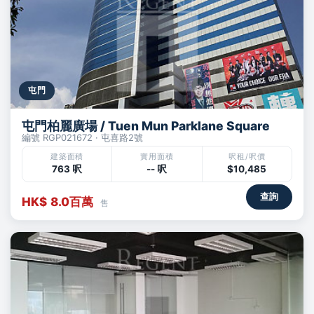
屯門
屯門柏麗廣場 / Tuen Mun Parklane Square
編號 RGP021672 · 屯喜路2號
建築面積
實用面積
呎租/呎價
763 呎
-- 呎
$10,485
查詢
HK$ 8.0百萬
售