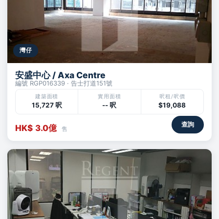
灣仔
安盛中心 / Axa Centre
編號 RGP016339 · 告士打道151號
建築面積
實用面積
呎租/呎價
15,727 呎
-- 呎
$19,088
查詢
HK$ 3.0億
售