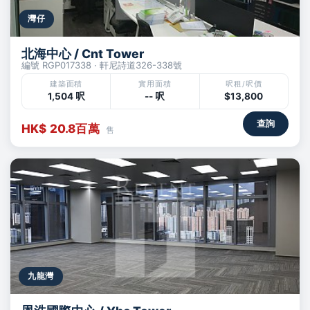
灣仔
北海中心 / Cnt Tower
編號 RGP017338 · 軒尼詩道326-338號
建築面積
實用面積
呎租/呎價
1,504 呎
-- 呎
$13,800
查詢
HK$ 20.8百萬
售
九龍灣