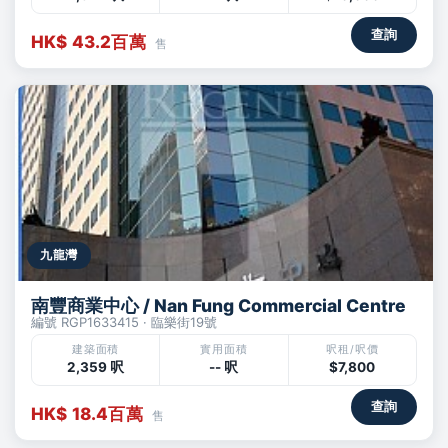
查詢
HK$ 43.2百萬
售
九龍灣
南豐商業中心 / Nan Fung Commercial Centre
編號 RGP1633415 · 臨樂街19號
建築面積
實用面積
呎租/呎價
2,359 呎
-- 呎
$7,800
查詢
HK$ 18.4百萬
售