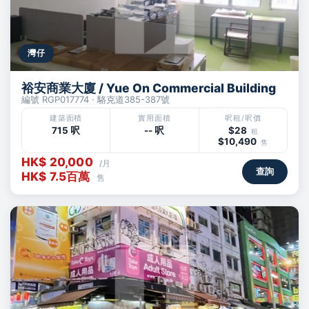
灣仔
裕安商業大廈 / Yue On Commercial Building
編號 RGP017774 · 駱克道385-387號
建築面積
實用面積
呎租/呎價
715 呎
-- 呎
$28
租
$10,490
售
HK$ 20,000
/月
查詢
HK$ 7.5百萬
售