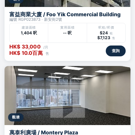
富益商業大廈 / Foo Yik Commercial Building
編號 RGP023873 · 新安街2號
建築面積
實用面積
呎租/呎價
1,404 呎
-- 呎
$24
租
$7,123
售
HK$ 33,000
/月
查詢
HK$ 10.0百萬
售
觀塘
萬泰利廣場 / Montery Plaza