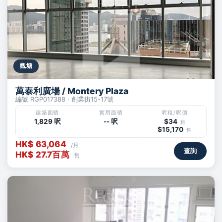
觀塘
萬泰利廣場 / Montery Plaza
編號 RGP017388 · 創業街15-17號
建築面積
實用面積
呎租/呎價
1,829 呎
-- 呎
$34
租
$15,170
售
HK$ 63,064
/月
查詢
HK$ 27.7百萬
售