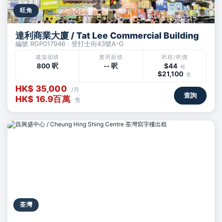
旺角
達利商業大廈 / Tat Lee Commercial Building
編號 RGP017946 · 登打士街43號A-G
建築面積
實用面積
呎租/呎價
800 呎
-- 呎
$44
租
$21,100
售
HK$ 35,000
/月
查詢
HK$ 16.9百萬
售
荃灣