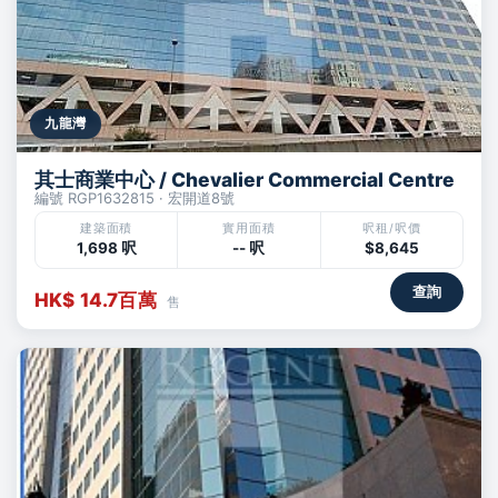
九龍灣
其士商業中心 / Chevalier Commercial Centre
編號 RGP1632815 · 宏開道8號
建築面積
實用面積
呎租/呎價
1,698 呎
-- 呎
$8,645
查詢
HK$ 14.7百萬
售