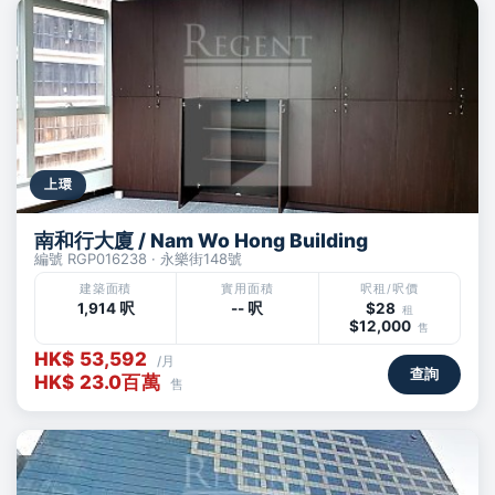
上環
南和行大廈 / Nam Wo Hong Building
編號 RGP016238 · 永樂街148號
建築面積
實用面積
呎租/呎價
1,914 呎
-- 呎
$28
租
$12,000
售
HK$ 53,592
/月
查詢
HK$ 23.0百萬
售