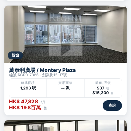
觀塘
萬泰利廣場 / Montery Plaza
編號 RGP017386 · 創業街15-17號
建築面積
實用面積
呎租/呎價
1,293 呎
-- 呎
$37
租
$15,300
售
HK$ 47,828
/月
查詢
HK$ 19.8百萬
售