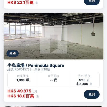
查詢
HK$ 22.1百萬
售
紅磡
半島廣場 / Peninsula Square
編號 RGP015733 · 崇安街18號
建築面積
實用面積
呎租/呎價
1,995 呎
-- 呎
$25
租
$9,000
售
HK$ 49,875
/月
查詢
HK$ 18.0百萬
售