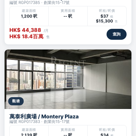
編號 RGP017385 · 創業街15-17號
建築面積
實用面積
呎租/呎價
1,200 呎
-- 呎
$37
租
$15,300
售
HK$ 44,388
/月
查詢
HK$ 18.4百萬
售
觀塘
萬泰利廣場 / Montery Plaza
編號 RGP017383 · 創業街15-17號
建築面積
實用面積
呎租/呎價
2,139 呎
-- 呎
$34
租