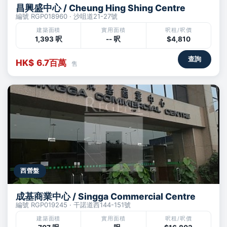
昌興盛中心 / Cheung Hing Shing Centre
編號 RGP018960 · 沙咀道21-27號
建築面積
實用面積
呎租/呎價
1,393 呎
-- 呎
$4,810
查詢
HK$ 6.7百萬
售
西營盤
成基商業中心 / Singga Commercial Centre
編號 RGP019245 · 干諾道西144-151號
建築面積
實用面積
呎租/呎價