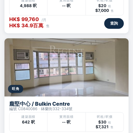
建築面積
實用面積
呎租/呎價
4,988 呎
-- 呎
$20
租
$7,000
售
HK$ 99,760
/月
查詢
HK$ 34.9百萬
售
旺角
龐堅中心 / Bulkin Centre
編號 C0840086 · 砵蘭街332-334號
建築面積
實用面積
呎租/呎價
642 呎
-- 呎
$30
租
$7,321
售