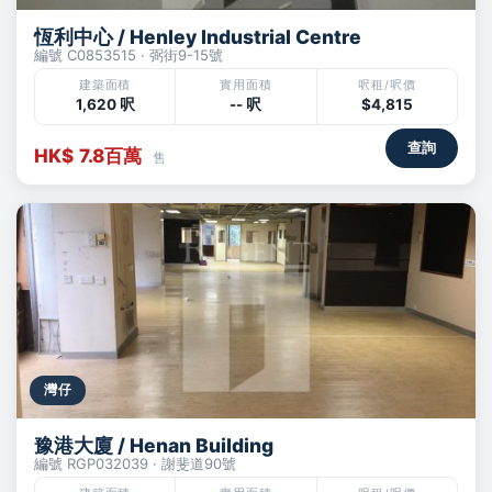
恆利中心 / Henley Industrial Centre
編號 C0853515 · 弼街9-15號
建築面積
實用面積
呎租/呎價
1,620 呎
-- 呎
$4,815
查詢
HK$ 7.8百萬
售
灣仔
豫港大廈 / Henan Building
編號 RGP032039 · 謝斐道90號