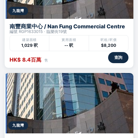
九龍灣
南豐商業中心 / Nan Fung Commercial Centre
編號 RGP1633015 · 臨樂街19號
建築面積
實用面積
呎租/呎價
1,029 呎
-- 呎
$8,200
查詢
HK$ 8.4百萬
售
九龍灣