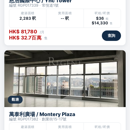
恩浩國際中心 / Yhc Tower
編號 RGP017339 · 常悅道1號
建築面積
實用面積
呎租/呎價
2,283 呎
-- 呎
$36
租
$14,330
售
HK$ 81,780
/月
查詢
HK$ 32.7百萬
售
觀塘
萬泰利廣場 / Montery Plaza
編號 RGP017382 · 創業街15-17號
建築面積
實用面積
呎租/呎價