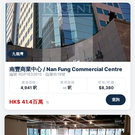
九龍灣
南豐商業中心 / Nan Fung Commercial Centre
編號 RGP1633615 · 臨樂街19號
建築面積
實用面積
呎租/呎價
4,941 呎
-- 呎
$8,380
查詢
HK$ 41.4百萬
售