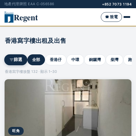
地產代理牌照 EAA C-056586
+852 7073 1194
Regent
☎ 致電
香港寫字樓出租及出售
全部
香港仔
中環
銅鑼灣
柴灣
跑馬
篩選
香港寫字樓放盤 132 · 顯示 1–30
旺角