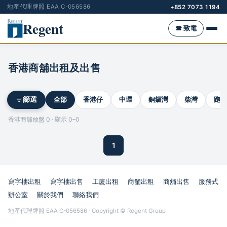
地產代理牌照 EAA C-056586
+852 7073 1194
Regent
☎ 致電
香港商舖出租及出售
全部
香港仔
中環
銅鑼灣
柴灣
跑馬
篩選
香港商舖放盤 0 · 顯示 0–0
1
寫字樓出租
寫字樓出售
工廈出租
商舖出租
商舖出售
服務式
辦公室
關於我們
聯絡我們
地產代理牌照 EAA C-056586 · Copyright © Regent Group