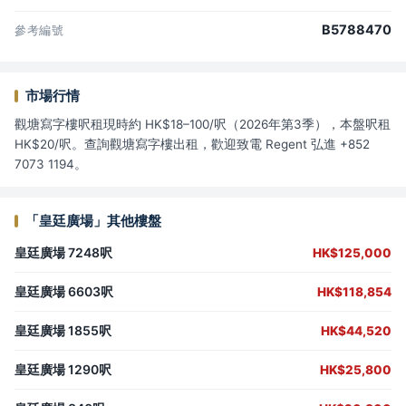
B5788470
參考編號
市場行情
觀塘寫字樓呎租現時約 HK$18–100/呎（2026年第3季），本盤呎租
HK$20/呎。查詢觀塘寫字樓出租，歡迎致電 Regent 弘進 +852
7073 1194。
「皇廷廣場」其他樓盤
皇廷廣場 7248呎
HK$125,000
皇廷廣場 6603呎
HK$118,854
皇廷廣場 1855呎
HK$44,520
皇廷廣場 1290呎
HK$25,800