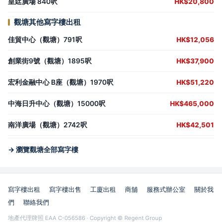
皇廷廣場 840呎
HK$20,800
觀塘其他寫字樓出租
佳貿中心（觀塘）791呎
HK$12,056
創業街9號（觀塘）1895呎
HK$37,900
宏利金融中心 B座（觀塘）1970呎
HK$51,220
中海日升中心（觀塘）15000呎
HK$465,000
南洋廣場（觀塘）2742呎
HK$42,501
→ 瀏覽觀塘全部寫字樓
寫字樓出租
寫字樓出售
工廈出租
商舖
服務式辦公室
關於我
們
聯絡我們
地產代理牌照 EAA C-056586 · Copyright © Regent Group