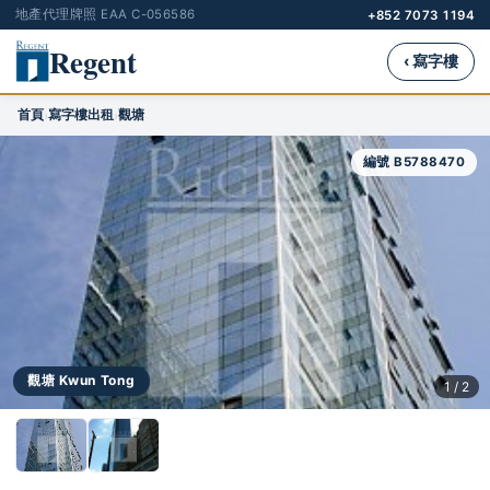
地產代理牌照 EAA C-056586
+852 7073 1194
Regent
‹ 寫字樓
首頁
寫字樓出租
觀塘
›
›
編號 B5788470
觀塘 Kwun Tong
1 / 2