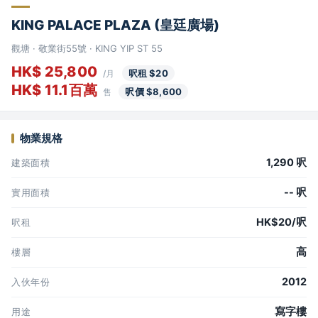
KING PALACE PLAZA (皇廷廣場)
觀塘 · 敬業街55號 · KING YIP ST 55
HK$ 25,800
呎租 $20
/月
HK$ 11.1百萬
呎價 $8,600
售
物業規格
1,290 呎
建築面積
-- 呎
實用面積
HK$20/呎
呎租
高
樓層
2012
入伙年份
寫字樓
用途