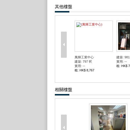
其他樓盤
萬輝工業中心
建築: 981
建築: 797 呎
實用: --
實用: --
租: HK$ 7
租: HK$ 8,767
相關樓盤