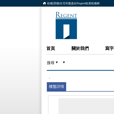
租樓|買樓|住宅筍盤盡在Regent租屋租樓網
首頁
關於我們
寫字
搜尋
,
樓盤詳情