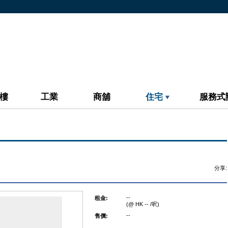
樓
工業
商舖
住宅
服務式
分享:
--
租金:
(@ HK -- /呎)
--
售價: