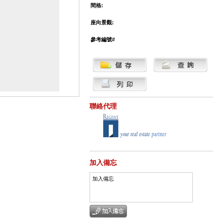
間格:
座向景觀:
參考編號#
聯絡代理
加入備忘
加入備忘