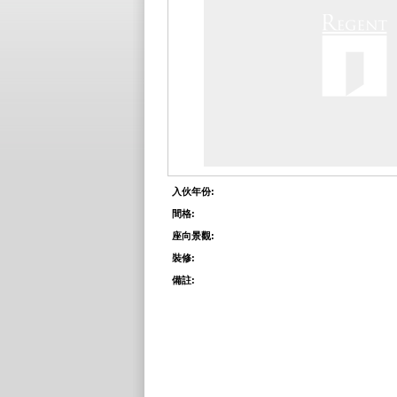
入伙年份:
間格:
座向景觀:
裝修:
備註: