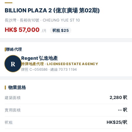
BILLION PLAZA 2 (億京廣場 第02期)
長沙灣 · 長裕街10號 · CHEUNG YUE ST 10
HK$ 57,000
呎租 $25
/月
聯絡代理
Regent 弘進地產
R
持牌地產代理 · LICENSED ESTATE AGENCY
牌照 C−056586 · 總線 7073 1194
物業規格
2,280 呎
建築面積
-- 呎
實用面積
HK$25/呎
呎租