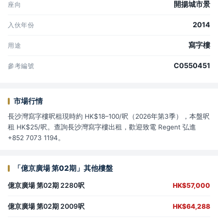
開揚城市景
座向
2014
入伙年份
寫字樓
用途
C0550451
參考編號
市場行情
長沙灣寫字樓呎租現時約 HK$18–100/呎（2026年第3季），本盤呎
租 HK$25/呎。查詢長沙灣寫字樓出租，歡迎致電 Regent 弘進
+852 7073 1194。
「億京廣場 第02期」其他樓盤
億京廣場 第02期 2280呎
HK$57,000
億京廣場 第02期 2009呎
HK$64,288