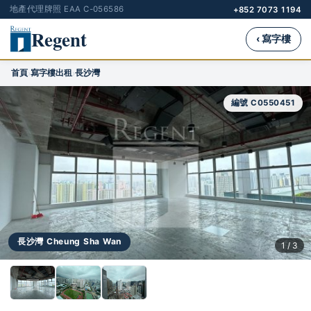
地產代理牌照 EAA C-056586
+852 7073 1194
Regent
‹ 寫字樓
首頁
寫字樓出租
長沙灣
›
›
編號 C0550451
長沙灣 Cheung Sha Wan
1 / 3