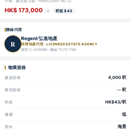
中環 · 夏愨道12號 · HARCOURT RD 12
HK$ 173,000
呎租 $43
/月
聯絡代理
Regent 弘進地產
R
持牌地產代理 · LICENSED ESTATE AGENCY
牌照 C−056586 · 總線 7073 1194
物業規格
4,000 呎
建築面積
-- 呎
實用面積
HK$43/呎
呎租
低
樓層
海景
座向