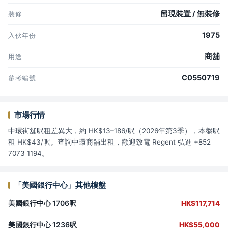
留現裝置 / 無裝修
裝修
1975
入伙年份
商舖
用途
C0550719
參考編號
市場行情
中環街舖呎租差異大，約 HK$13–186/呎（2026年第3季），本盤呎
租 HK$43/呎。查詢中環商舖出租，歡迎致電 Regent 弘進 +852
7073 1194。
「美國銀行中心」其他樓盤
美國銀行中心 1706呎
HK$117,714
美國銀行中心 1236呎
HK$55,000