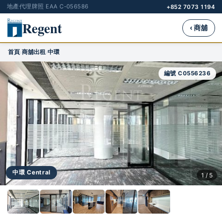
地產代理牌照 EAA C-056586
+852 7073 1194
Regent
‹ 商舖
首頁
商舖出租
中環
›
›
編號 C0556236
中環 Central
1 / 5