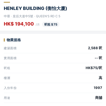
HENLEY BUILDING (衡怡大廈)
中環 · 皇后大道中5號 · QUEEN'S RD C 5
HK$ 194,100
呎租 $75
/月
物業規格
2,588 呎
建築面積
-- 呎
實用面積
HK$75/呎
呎租
高
樓層
1997
入伙年份
商舖
用途