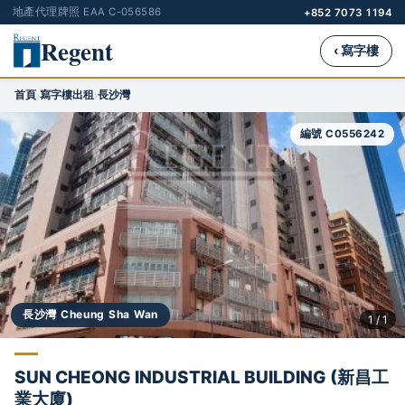
地產代理牌照 EAA C-056586
+852 7073 1194
Regent
‹ 寫字樓
首頁
寫字樓出租
長沙灣
›
›
編號 C0556242
長沙灣 Cheung Sha Wan
1 / 1
SUN CHEONG INDUSTRIAL BUILDING (新昌工
業大廈)