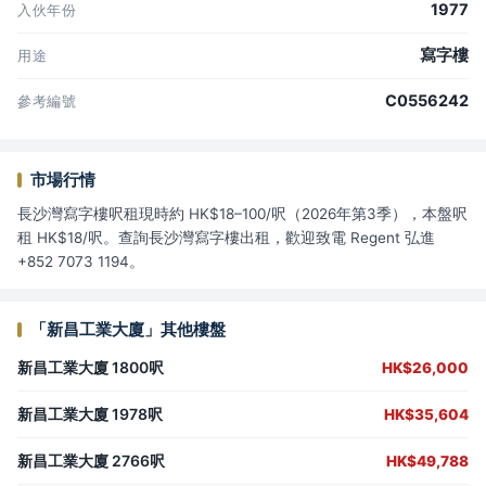
1977
入伙年份
寫字樓
用途
C0556242
參考編號
市場行情
長沙灣寫字樓呎租現時約 HK$18–100/呎（2026年第3季），本盤呎
租 HK$18/呎。查詢長沙灣寫字樓出租，歡迎致電 Regent 弘進
+852 7073 1194。
「新昌工業大廈」其他樓盤
新昌工業大廈 1800呎
HK$26,000
新昌工業大廈 1978呎
HK$35,604
新昌工業大廈 2766呎
HK$49,788