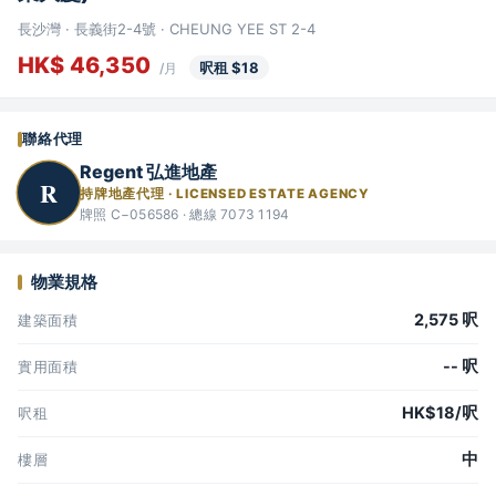
長沙灣 · 長義街2-4號 · CHEUNG YEE ST 2-4
HK$ 46,350
呎租 $18
/月
聯絡代理
Regent 弘進地產
R
持牌地產代理 · LICENSED ESTATE AGENCY
牌照 C−056586 · 總線 7073 1194
物業規格
2,575 呎
建築面積
-- 呎
實用面積
HK$18/呎
呎租
中
樓層