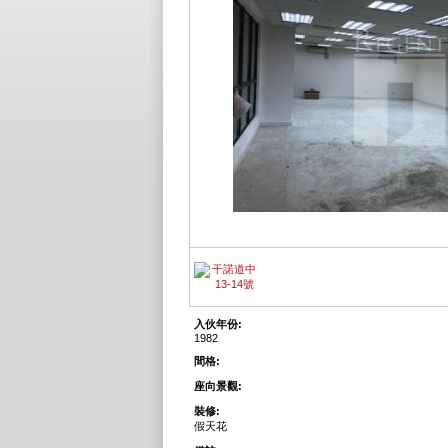
入伙年份:
1982
間格:
座向景觀:
裝修:
假天花