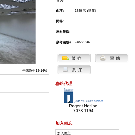
售價:
面積:
1889 呎 (建築)
--
間格:
座向景觀:
C0556246
參考編號#
干諾道中13-14號
聯絡代理
Regent Hotline
7073 1194
加入備忘
加入備忘