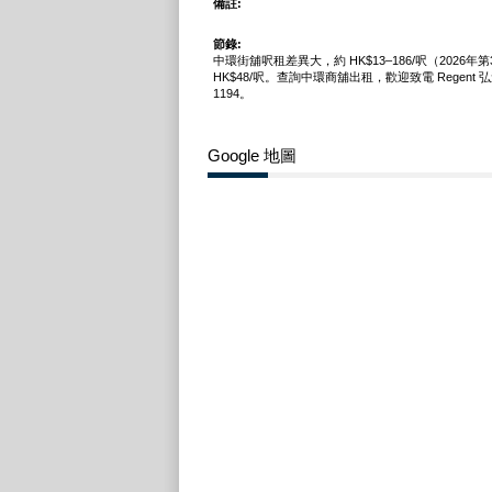
備註:
節錄:
中環街舖呎租差異大，約 HK$13–186/呎（2026
HK$48/呎。查詢中環商舖出租，歡迎致電 Regent 弘進 
1194。
Google 地圖