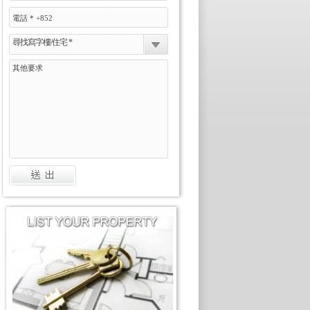
尋找寫字樓/住宅 *