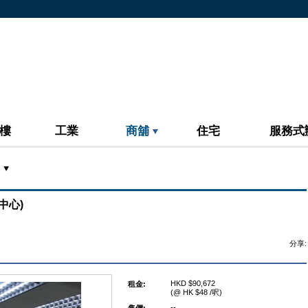
樓
工業
商舖
住宅
服務式
易中心)
分享:
HKD $90,672
租金:
(@ HK $48 /呎)
--