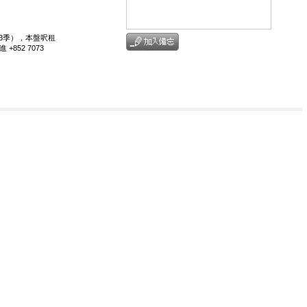
年第3季），本盤呎租
+852 7073