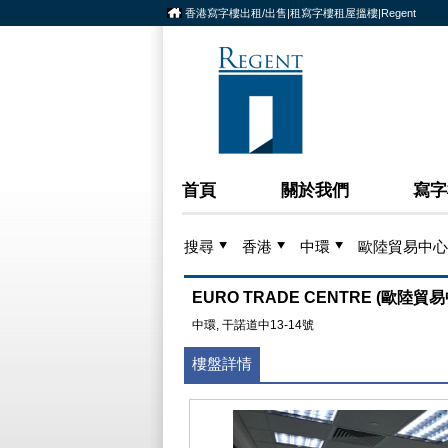
香港寫字樓出租/出售|租寫字樓租屋搵樓|Regent
首頁
關於我們
寫字
搜尋
香港
中環
歐陸貿易中心
EURO TRADE CENTRE (歐陸貿
中環, 干諾道中13-14號
樓盤詳情