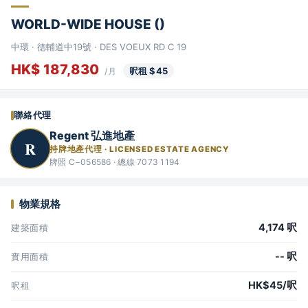
WORLD-WIDE HOUSE ()
中環 · 德輔道中19號 · DES VOEUX RD C 19
HK$ 187,830
呎租 $45
/月
聯絡代理
Regent 弘進地產
R
持牌地產代理 · LICENSED ESTATE AGENCY
牌照 C−056586 · 總線 7073 1194
物業規格
4,174 呎
建築面積
-- 呎
實用面積
HK$45/呎
呎租