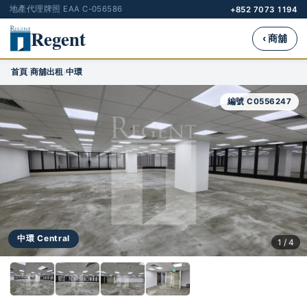
地產代理牌照 EAA C-056586
+852 7073 1194
Regent
‹ 商舖
首頁
商舖出租
中環
›
›
編號 C0556247
中環 Central
1 / 4