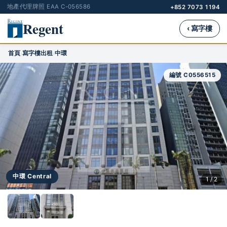
地產代理牌照 EAA C-056586
+852 7073 1194
Regent
‹ 寫字樓
首頁
寫字樓出租
中環
›
›
編號 C0556515
中環 Central
1 / 2