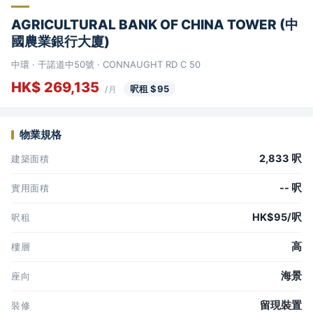
AGRICULTURAL BANK OF CHINA TOWER (中
國農業銀行大廈)
中環 · 干諾道中50號 · CONNAUGHT RD C 50
HK$ 269,135
呎租 $95
/月
物業規格
2,833 呎
建築面積
-- 呎
實用面積
HK$95/呎
呎租
高
樓層
海景
座向
留現裝置
裝修