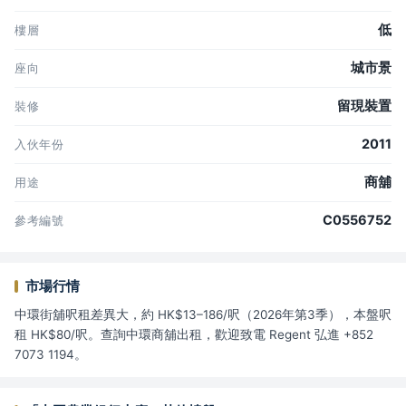
低
樓層
城市景
座向
留現裝置
裝修
2011
入伙年份
商舖
用途
C0556752
參考編號
市場行情
中環街舖呎租差異大，約 HK$13–186/呎（2026年第3季），本盤呎
租 HK$80/呎。查詢中環商舖出租，歡迎致電 Regent 弘進 +852
7073 1194。