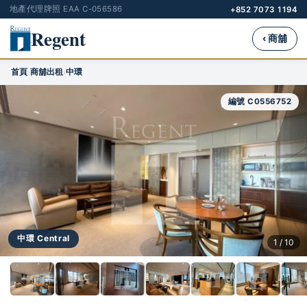
地產代理牌照 EAA C-056586
+852 7073 1194
Regent
‹ 商舖
首頁
商舖出租
中環
›
›
編號 C0556752
中環 Central
1 / 10