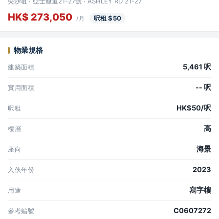
尖沙咀 · 亞士厘道21-27號 · ASHLEY RD 21-27
HK$ 273,050
呎租 $50
/月
物業規格
5,461 呎
建築面積
-- 呎
實用面積
HK$50/呎
呎租
高
樓層
海景
座向
2023
入伙年份
寫字樓
用途
C0607272
參考編號