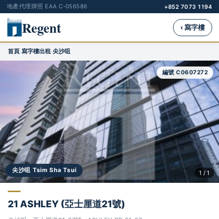
地產代理牌照 EAA C-056586
+852 7073 1194
Regent
‹ 寫字樓
首頁
寫字樓出租
尖沙咀
›
›
編號 C0607272
尖沙咀 Tsim Sha Tsui
1 / 1
21 ASHLEY (亞士厘道21號)