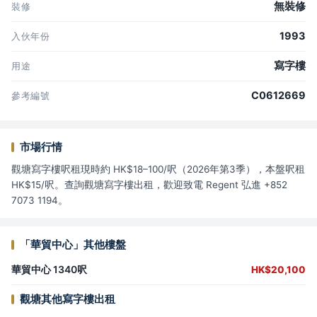
無裝修
裝修
1993
入伙年份
寫字樓
用途
C0612669
參考編號
市場行情
觀塘寫字樓呎租現時約 HK$18–100/呎（2026年第3季），本盤呎租
HK$15/呎。查詢觀塘寫字樓出租，歡迎致電 Regent 弘進 +852
7073 1194。
「華貿中心」其他樓盤
華貿中心 1340呎
HK$20,100
觀塘其他寫字樓出租