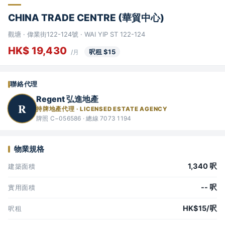
CHINA TRADE CENTRE (華貿中心)
觀塘 · 偉業街122-124號 · WAI YIP ST 122-124
HK$ 19,430
呎租 $15
/月
聯絡代理
Regent 弘進地產
R
持牌地產代理 · LICENSED ESTATE AGENCY
牌照 C−056586 · 總線 7073 1194
物業規格
1,340 呎
建築面積
-- 呎
實用面積
HK$15/呎
呎租