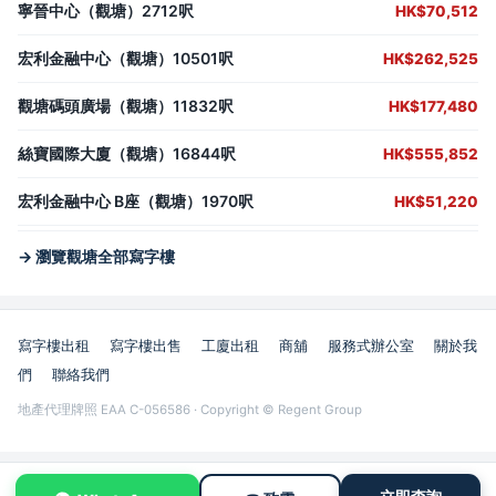
寧晉中心（觀塘）2712呎
HK$70,512
宏利金融中心（觀塘）10501呎
HK$262,525
觀塘碼頭廣場（觀塘）11832呎
HK$177,480
絲寶國際大廈（觀塘）16844呎
HK$555,852
宏利金融中心 B座（觀塘）1970呎
HK$51,220
→ 瀏覽觀塘全部寫字樓
寫字樓出租
寫字樓出售
工廈出租
商舖
服務式辦公室
關於我
們
聯絡我們
地產代理牌照 EAA C-056586 · Copyright © Regent Group