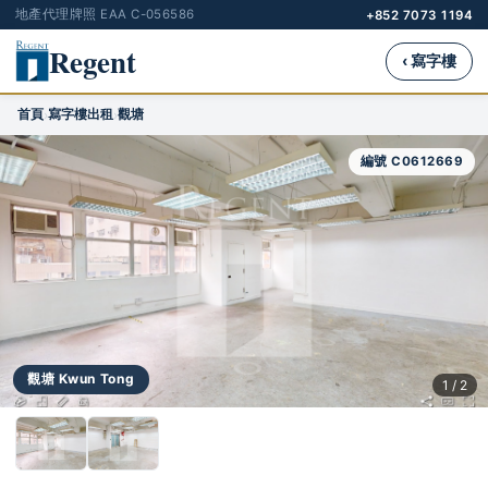
地產代理牌照 EAA C-056586
+852 7073 1194
Regent
‹ 寫字樓
首頁
寫字樓出租
觀塘
›
›
編號 C0612669
觀塘 Kwun Tong
1 / 2