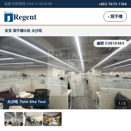
地產代理牌照 EAA C-056586
+852 7073 1194
Regent
‹ 寫字樓
首頁
寫字樓出租
尖沙咀
›
›
編號 C0614485
尖沙咀 Tsim Sha Tsui
1 / 3