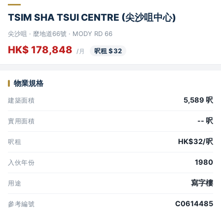
TSIM SHA TSUI CENTRE (尖沙咀中心)
尖沙咀 · 麼地道66號 · MODY RD 66
HK$ 178,848
呎租 $32
/月
物業規格
5,589 呎
建築面積
-- 呎
實用面積
HK$32/呎
呎租
1980
入伙年份
寫字樓
用途
C0614485
參考編號