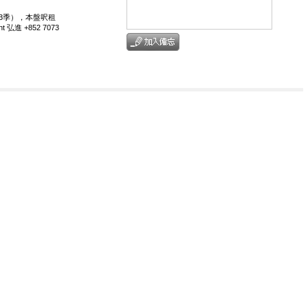
年第3季），本盤呎租
進 +852 7073