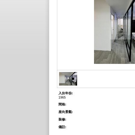
入伙年份:
1965
間格:
座向景觀:
裝修:
備註: