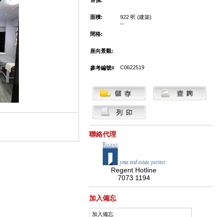
售價:
面積:
922 呎 (建築)
--
間格:
座向景觀:
C0622519
參考編號#
聯絡代理
Regent Hotline
7073 1194
加入備忘
加入備忘