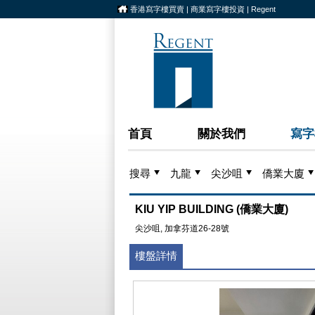
香港寫字樓買賣 | 商業寫字樓投資 | Regent
首頁
關於我們
寫字
搜尋
九龍
尖沙咀
僑業大廈
KIU YIP BUILDING (僑業大廈)
尖沙咀, 加拿芬道26-28號
樓盤詳情