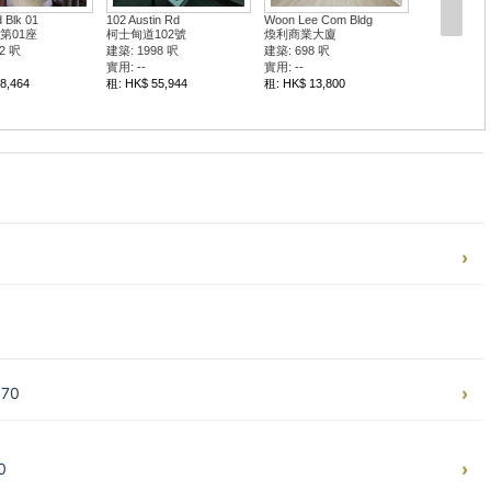
d Blk 01
102 Austin Rd
Woon Lee Com Bldg
第01座
柯士甸道102號
煥利商業大廈
2 呎
建築: 1998 呎
建築: 698 呎
實用: --
實用: --
8,464
租: HK$ 55,944
租: HK$ 13,800
70
0