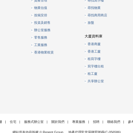
資產管理
尋找寫字樓
物業估值
尋找物業
按揭安排
尋找商用商店
投資及銷售
放盤
辦公室服務
大廈資料庫
零售服務
香港商廈
工業服務
香港工廈
香港物業租賃
租寫字樓
寫字樓出租
租工廈
共享辦公室
樓
|
住宅
|
服務式辦公室
|
關於我們
|
專業服務
|
招聘
|
聯絡我們
|
參
網站所有內容版權 © Regent Group. 地產代理監管局牌照號碼(C-056586)