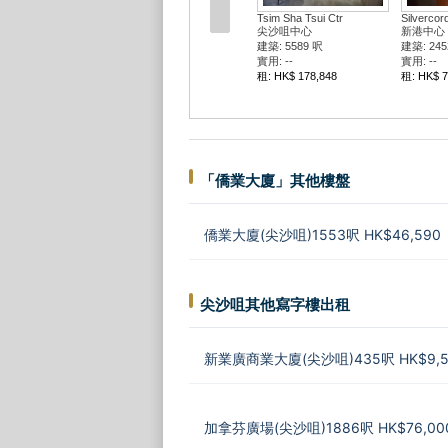
Tsim Sha Tsui Ctr
Silvercor
尖沙咀中心
新港中心 
建築: 5589 呎
建築: 245
實用: --
實用: --
租: HK$ 178,848
租: HK$ 7
「僑業大廈」其他樓盤
僑業大廈(尖沙咀)1553呎 HK$46,590
尖沙咀其他寫字樓出租
新業廣商業大廈(尖沙咀)435呎 HK$9,5
加拿芬廣場(尖沙咀)1886呎 HK$76,00