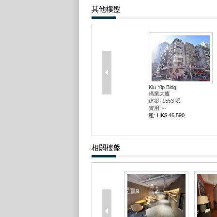
其他樓盤
Kiu Yip Bldg
僑業大廈
建築: 1553 呎
實用: --
租: HK$ 46,590
相關樓盤