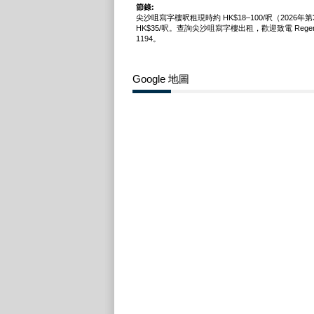
節錄:
尖沙咀寫字樓呎租現時約 HK$18–100/呎（2026
HK$35/呎。查詢尖沙咀寫字樓出租，歡迎致電 Regent 弘
1194。
Google 地圖