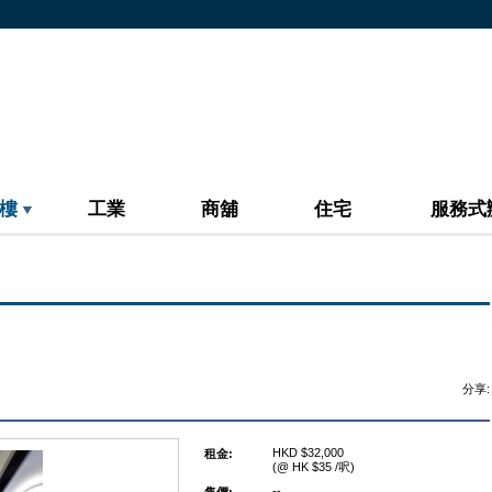
樓
工業
商舖
住宅
服務式
分享:
HKD $32,000
租金:
(@ HK $35 /呎)
--