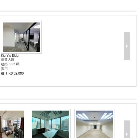
Kiu Yip Bldg
僑業大廈
建築: 922 呎
實用: --
租: HK$ 32,000