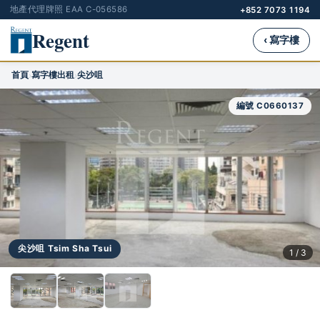
地產代理牌照 EAA C-056586
+852 7073 1194
Regent
‹ 寫字樓
首頁
寫字樓出租
尖沙咀
›
›
編號 C0660137
尖沙咀 Tsim Sha Tsui
1 / 3