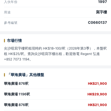
1997
入伙年份
寫字樓
用途
C0660137
參考編號
市場行情
尖沙咀寫字樓呎租現時約 HK$18–100/呎（2026年第3季），本盤呎
租 HK$25/呎。查詢尖沙咀寫字樓出租，歡迎致電 Regent 弘進
+852 7073 1194。
「華海廣場」其他樓盤
華海廣場 876呎
HK$21,900
華海廣場 1196呎
HK$29,900
華海廣場 876呎
HK$21,900