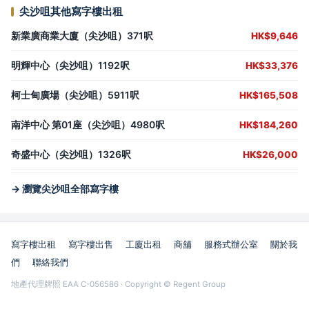
尖沙咀其他寫字樓出租
新業廣商業大廈（尖沙咀）371呎
HK$9,646
明輝中心（尖沙咀）1192呎
HK$33,376
柯士甸廣場（尖沙咀）5911呎
HK$165,508
南洋中心 第01座（尖沙咀）4980呎
HK$184,260
奇盛中心（尖沙咀）1326呎
HK$26,000
→ 瀏覽尖沙咀全部寫字樓
寫字樓出租
寫字樓出售
工廈出租
商舖
服務式辦公室
關於我
們
聯絡我們
地產代理牌照 EAA C-056586 · Copyright © Regent Group