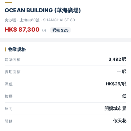
OCEAN BUILDING (華海廣場)
尖沙咀 · 上海街80號 · SHANGHAI ST 80
HK$ 87,300
呎租 $25
/月
物業規格
3,492 呎
建築面積
-- 呎
實用面積
HK$25/呎
呎租
低
樓層
開揚城市景
座向
假天花
裝修