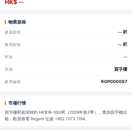
HK$ --
物業規格
-- 呎
建築面積
-- 呎
實用面積
--
呎租
寫字樓
用途
RGP000097
參考編號
市場行情
寫字樓呎租現時約 HK$18–100/呎（2026年第3季）。查詢寫字樓出
租，歡迎致電 Regent 弘進 +852 7073 1194。