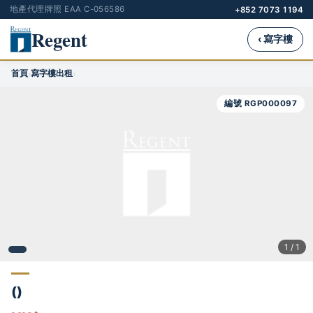
地產代理牌照 EAA C-056586
+852 7073 1194
Regent
‹ 寫字樓
首頁
寫字樓出租
›
›
編號 RGP000097
1 / 1
()