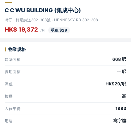
C C WU BUILDING (集成中心)
灣仔 · 軒尼詩道302-308號 · HENNESSY RD 302-308
HK$ 19,372
呎租 $29
/月
物業規格
668 呎
建築面積
-- 呎
實用面積
HK$29/呎
呎租
高
樓層
1983
入伙年份
寫字樓
用途