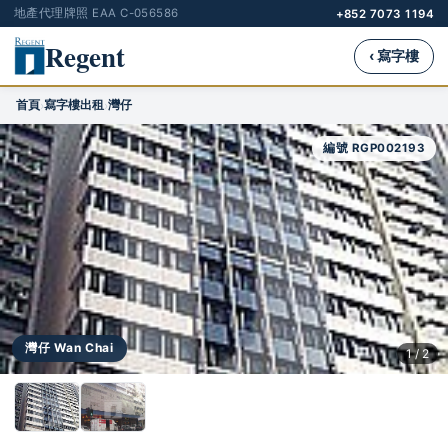
地產代理牌照 EAA C-056586
+852 7073 1194
Regent
‹ 寫字樓
首頁
寫字樓出租
灣仔
›
›
編號 RGP002193
灣仔 Wan Chai
1 / 2