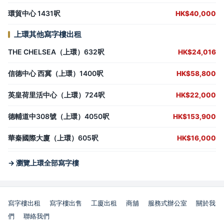
環貿中心 1431呎
HK$40,000
上環其他寫字樓出租
THE CHELSEA（上環）632呎
HK$24,016
信德中心 西冀（上環）1400呎
HK$58,800
英皇荷里活中心（上環）724呎
HK$22,000
德輔道中308號（上環）4050呎
HK$153,900
華秦國際大廈（上環）605呎
HK$16,000
→ 瀏覽上環全部寫字樓
寫字樓出租
寫字樓出售
工廈出租
商舖
服務式辦公室
關於我
們
聯絡我們