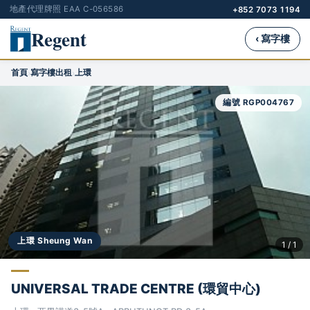
地產代理牌照 EAA C-056586
+852 7073 1194
Regent
‹ 寫字樓
首頁
寫字樓出租
上環
›
›
編號 RGP004767
上環 Sheung Wan
1 / 1
UNIVERSAL TRADE CENTRE (環貿中心)