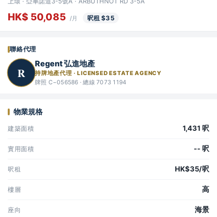
上環 · 亞畢諾道3-5號A · ARBUTHNOT RD 3-5A
HK$ 50,085
呎租 $35
/月
聯絡代理
Regent 弘進地產
R
持牌地產代理 · LICENSED ESTATE AGENCY
牌照 C−056586 · 總線 7073 1194
物業規格
1,431 呎
建築面積
-- 呎
實用面積
HK$35/呎
呎租
高
樓層
海景
座向