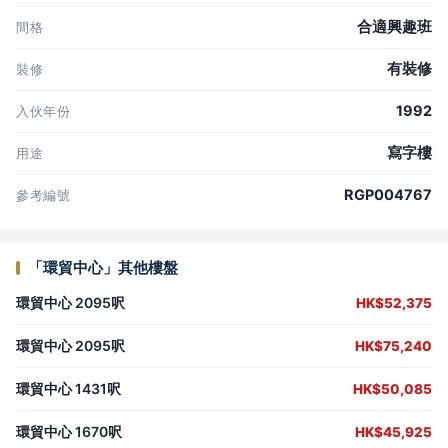
合適興趣班
間格
有裝修
裝修
1992
入伙年份
寫字樓
用途
RGP004767
參考編號
「環貿中心」其他樓盤
環貿中心 2095呎
HK$52,375
環貿中心 2095呎
HK$75,240
環貿中心 1431呎
HK$50,085
環貿中心 1670呎
HK$45,925