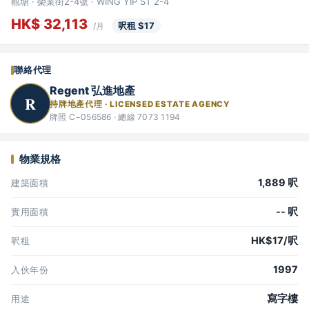
觀塘 · 榮業街2-4號 · WING YIP ST 2-4
HK$ 32,113
呎租 $17
/月
聯絡代理
Regent 弘進地產
R
持牌地產代理 · LICENSED ESTATE AGENCY
牌照 C−056586 · 總線 7073 1194
物業規格
1,889 呎
建築面積
-- 呎
實用面積
HK$17/呎
呎租
1997
入伙年份
寫字樓
用途