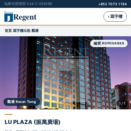
地產代理牌照 EAA C-056586
+852 7073 1194
Regent
‹ 寫字樓
首頁
寫字樓出租
觀塘
›
›
編號 RGP004888
觀塘 Kwun Tong
1 / 1
LU PLAZA (振萬廣場)