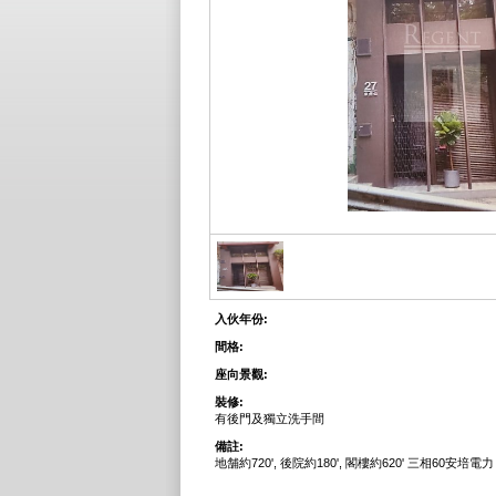
入伙年份:
間格:
座向景觀:
裝修:
有後門及獨立洗手間
備註:
地舗約720', 後院約180', 閣樓約620' 三相60安培電力