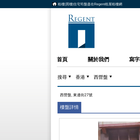
租樓|買樓|住宅筍盤盡在Regent租屋租樓網
首頁
關於我們
寫字
搜尋
香港
西營盤
西營盤, 東邊街27號
樓盤詳情