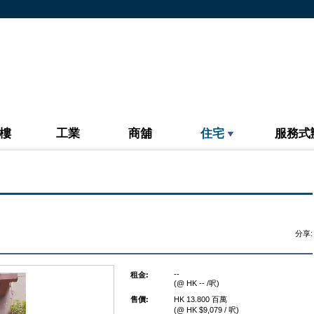
樓
工業
商舖
住宅
服務式
分享:
--
租金:
(@ HK -- /呎)
售價:
HK 13.800 百萬
(@ HK $9,079 / 呎)