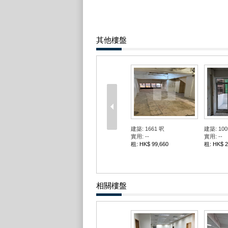
其他樓盤
建築: 1661 呎
建築: 100
實用: --
實用: --
租: HK$ 99,660
租: HK$ 2
相關樓盤