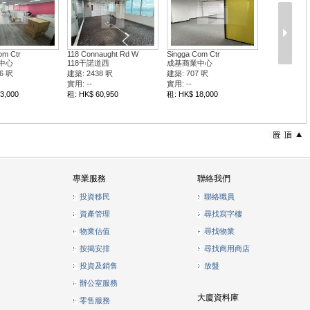
om Ctr
118 Connaught Rd W
Singga Com Ctr
中心
118干諾道西
成基商業中心
6 呎
建築: 2438 呎
建築: 707 呎
實用: --
實用: --
3,000
租: HK$ 60,950
租: HK$ 18,000
專業服務
聯絡我們
投資移民
聯絡職員
資產管理
尋找寫字樓
物業估值
尋找物業
按揭安排
尋找商用商店
投資及銷售
放盤
辦公室服務
大廈資料庫
零售服務