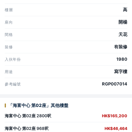
高
樓層
開楊
座向
天花
間格
有裝修
裝修
1980
入伙年份
寫字樓
用途
RGP007014
參考編號
「海富中心 第02座」其他樓盤
海富中心 第02座 2800呎
HK$165,200
海富中心 第02座 968呎
HK$46,464