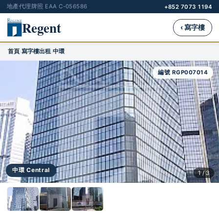
地產代理牌照 EAA C-056586
+852 7073 1194
Regent
‹ 寫字樓
首頁
寫字樓出租
中環
›
›
編號 RGP007014
中環 Central
1 / 3