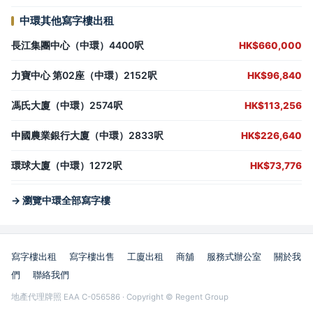
中環其他寫字樓出租
長江集團中心（中環）4400呎
HK$660,000
力寶中心 第02座（中環）2152呎
HK$96,840
馮氏大廈（中環）2574呎
HK$113,256
中國農業銀行大廈（中環）2833呎
HK$226,640
環球大廈（中環）1272呎
HK$73,776
→ 瀏覽中環全部寫字樓
寫字樓出租
寫字樓出售
工廈出租
商舖
服務式辦公室
關於我
們
聯絡我們
地產代理牌照 EAA C-056586 · Copyright © Regent Group