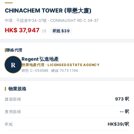
CHINACHEM TOWER (華懋大廈)
中環 · 干諾道中34-37號 · CONNAUGHT RD C 34-37
HK$ 37,947
呎租 $39
/月
聯絡代理
Regent 弘進地產
R
持牌地產代理 · LICENSED ESTATE AGENCY
牌照 C−056586 · 總線 7073 1194
物業規格
973 呎
建築面積
-- 呎
實用面積
HK$39/呎
呎租