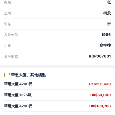
低
樓層
街景
座向
吉
裝修
1966
入伙年份
寫字樓
用途
RGP007601
參考編號
「華懋大廈」其他樓盤
華懋大廈 4290呎
HK$201,630
華懋大廈 1325呎
HK$53,000
華懋大廈 4290呎
HK$188,760