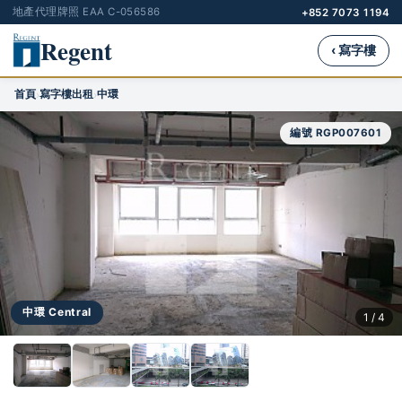
地產代理牌照 EAA C-056586
+852 7073 1194
Regent
‹ 寫字樓
首頁
寫字樓出租
中環
›
›
編號 RGP007601
中環 Central
1 / 4