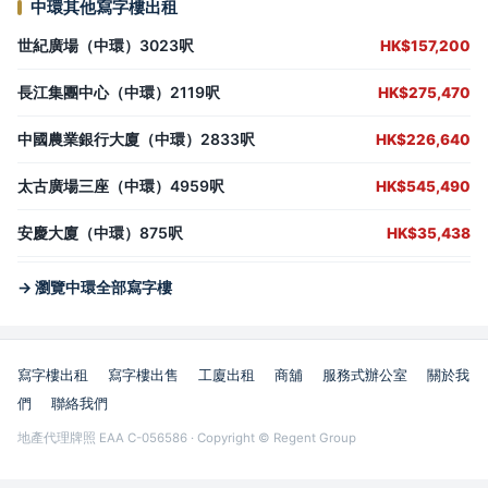
中環其他寫字樓出租
世紀廣場（中環）3023呎
HK$157,200
長江集團中心（中環）2119呎
HK$275,470
中國農業銀行大廈（中環）2833呎
HK$226,640
太古廣場三座（中環）4959呎
HK$545,490
安慶大廈（中環）875呎
HK$35,438
→ 瀏覽中環全部寫字樓
寫字樓出租
寫字樓出售
工廈出租
商舖
服務式辦公室
關於我
們
聯絡我們
地產代理牌照 EAA C-056586 · Copyright © Regent Group