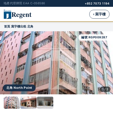
地產代理牌照 EAA C-056586
+852 7073 1194
Regent
‹ 寫字樓
首頁
寫字樓出租
北角
›
›
編號 RGP009287
北角 North Point
1 / 3