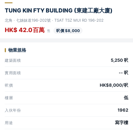
TUNG KIN FTY BUILDING (東建工廠大廈)
北角 · 七姊妹道196-202號 · TSAT TSZ MUI RD 196-202
HK$ 42.0百萬
呎價 $8,000
售
物業規格
5,250 呎
建築面積
-- 呎
實用面積
HK$8,000/呎
呎價
低
樓層
1962
入伙年份
寫字樓
用途