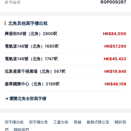
RGP009287
參考編號
北角其他寫字樓出租
興發街88號（北角）2800呎
HK$84,000
電氣道148號（北角）1685呎
HK$57,290
電氣道148號（北角）1747呎
HK$45,422
泓富產業千禧廣場（北角）567呎
HK$19,845
嘉華國際中心（北角）2189呎
HK$48,158
→ 瀏覽北角全部寫字樓
寫字樓出租
寫字樓出售
工廈出租
商舖
服務式辦公室
關於我
們
聯絡我們