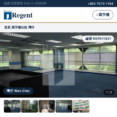
地產代理牌照 EAA C-056586
+852 7073 1194
Regent
‹ 寫字樓
首頁
寫字樓出租
灣仔
›
›
編號 RGP011821
灣仔 Wan Chai
1 / 5