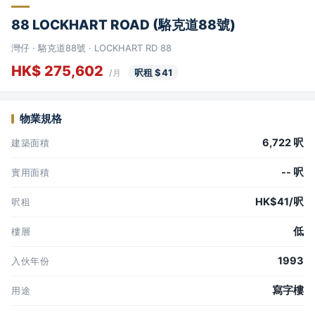
88 LOCKHART ROAD (駱克道88號)
灣仔 · 駱克道88號 · LOCKHART RD 88
HK$ 275,602
呎租 $41
/月
物業規格
6,722 呎
建築面積
-- 呎
實用面積
HK$41/呎
呎租
低
樓層
1993
入伙年份
寫字樓
用途