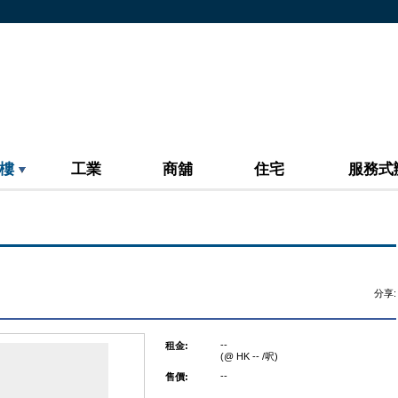
樓
工業
商舖
住宅
服務式
分享:
--
租金:
(@ HK -- /呎)
--
售價: