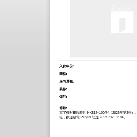
入伙年份:
間格:
座向景觀:
裝修:
備註:
節錄:
寫字樓呎租現時約 HK$18–100/呎（2026年第3季
租，歡迎致電 Regent 弘進 +852 7073 1194。