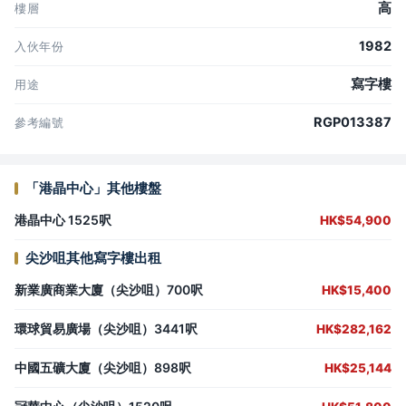
高
樓層
1982
入伙年份
寫字樓
用途
RGP013387
參考編號
「港晶中心」其他樓盤
港晶中心 1525呎
HK$54,900
尖沙咀其他寫字樓出租
新業廣商業大廈（尖沙咀）700呎
HK$15,400
環球貿易廣場（尖沙咀）3441呎
HK$282,162
中國五礦大廈（尖沙咀）898呎
HK$25,144