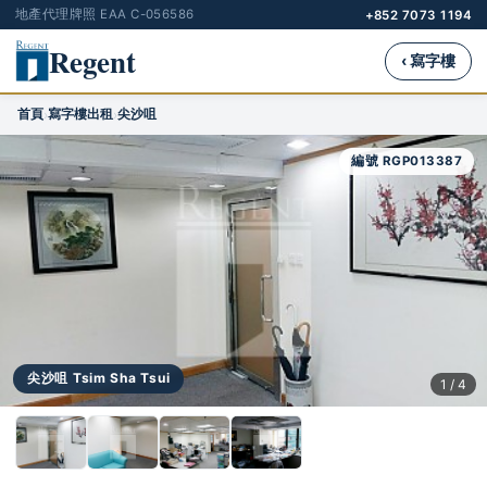
地產代理牌照 EAA C-056586
+852 7073 1194
Regent
‹ 寫字樓
首頁
寫字樓出租
尖沙咀
›
›
編號 RGP013387
尖沙咀 Tsim Sha Tsui
1 / 4