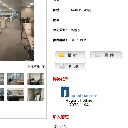
售價:
面積:
4448 呎 (建築)
--
間格:
座向景觀:
馬場景
RGP014077
參考編號#
勿地臣街1號
聯絡代理
Regent Hotline
7073 1194
加入備忘
加入備忘