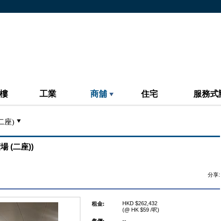
樓
工業
商舖
住宅
服務式
二座)
場 (二座))
分享:
HKD $262,432
租金:
(@ HK $59 /呎)
--