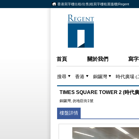
香港寫字樓出租/出售|租寫字樓租屋搵樓|Regent
首頁
關於我們
寫字
搜尋
香港
銅鑼灣
時代廣場 (
TIMES SQUARE TOWER 2 (時代廣
銅鑼灣, 勿地臣街1號
樓盤詳情