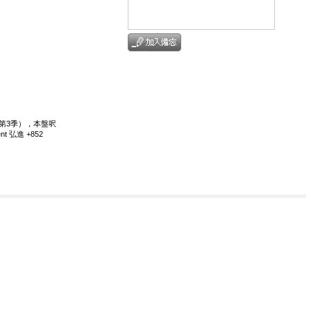
6年第3季），本盤呎
 弘進 +852