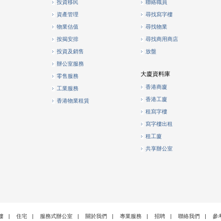
投資移民
聯絡職員
資產管理
尋找寫字樓
物業估值
尋找物業
按揭安排
尋找商用商店
投資及銷售
放盤
辦公室服務
大廈資料庫
零售服務
香港商廈
工業服務
香港工廈
香港物業租賃
租寫字樓
寫字樓出租
租工廈
共享辦公室
樓
|
住宅
|
服務式辦公室
|
關於我們
|
專業服務
|
招聘
|
聯絡我們
|
參