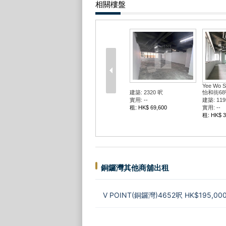
相關樓盤
Yee Wo S
建築: 2320 呎
怡和街68
實用: --
建築: 119
租: HK$ 69,600
實用: --
租: HK$ 3
銅鑼灣其他商舖出租
V POINT(銅鑼灣)4652呎 HK$195,00