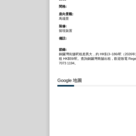
間格:
座向景觀:
馬場景
裝修:
留現裝置
備註:
節錄:
銅鑼灣街舖呎租差異大，約 HK$13–186/呎（202
租 HK$59/呎。查詢銅鑼灣商舖出租，歡迎致電 Regent
7073 1194。
Google 地圖