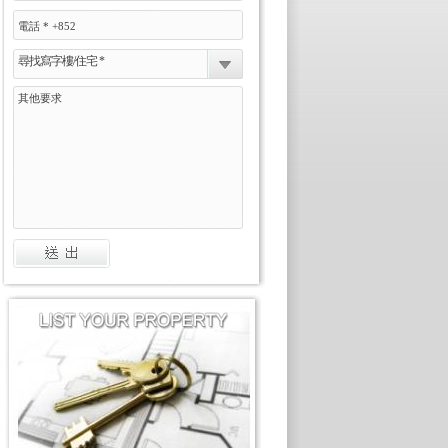
尋找寫字樓/住宅 *