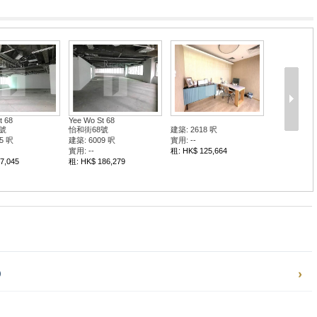
t 68
Yee Wo St 68
號
怡和街68號
建築: 2618 呎
5 呎
建築: 6009 呎
實用: --
實用: --
租: HK$ 125,664
7,045
租: HK$ 186,279
0