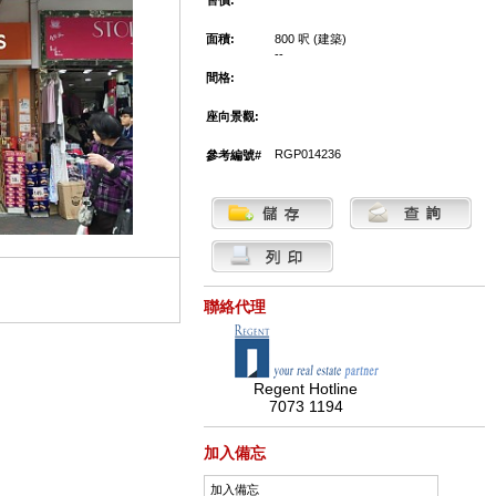
售價:
面積:
800 呎 (建築)
--
間格:
座向景觀:
RGP014236
參考編號#
聯絡代理
Regent Hotline
7073 1194
加入備忘
加入備忘