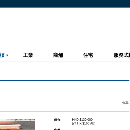
樓
工業
商舖
住宅
服務式
分享:
HKD $130,000
租金:
(@ HK $163 /呎)
--