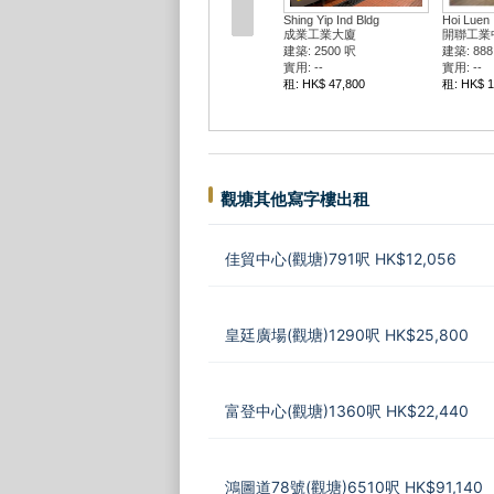
Shing Yip Ind Bldg
Hoi Luen I
成業工業大廈
開聯工業
建築: 2500 呎
建築: 888
實用: --
實用: --
租: HK$ 47,800
租: HK$ 1
觀塘其他寫字樓出租
佳貿中心(觀塘)791呎 HK$12,056
皇廷廣場(觀塘)1290呎 HK$25,800
富登中心(觀塘)1360呎 HK$22,440
鴻圖道78號(觀塘)6510呎 HK$91,140