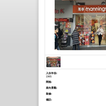
入伙年份:
1965
間格:
座向景觀:
裝修:
備註: