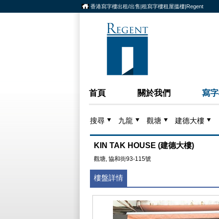
香港寫字樓出租/出售|租寫字樓租屋搵樓|Regent
首頁
關於我們
寫字
搜尋
九龍
觀塘
建德大樓
KIN TAK HOUSE (建德大樓)
觀塘, 協和街93-115號
樓盤詳情