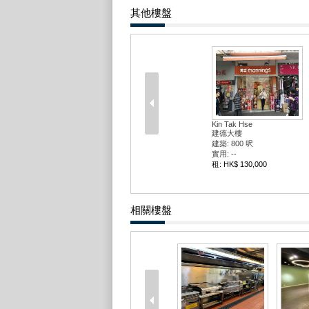
其他樓盤
Kin Tak Hse
建德大樓
建築: 800 呎
實用: --
租: HK$ 130,000
相關樓盤