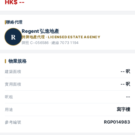
HK$ --
聯絡代理
Regent 弘進地產
R
持牌地產代理 · LICENSED ESTATE AGENCY
牌照 C−056586 · 總線 7073 1194
物業規格
-- 呎
建築面積
-- 呎
實用面積
--
呎租
寫字樓
用途
RGP014983
參考編號