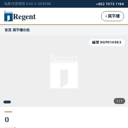
地產代理牌照 EAA C-056586
+852 7073 1194
Regent
‹ 寫字樓
首頁
寫字樓出租
›
›
編號 RGP014983
1 / 1
()