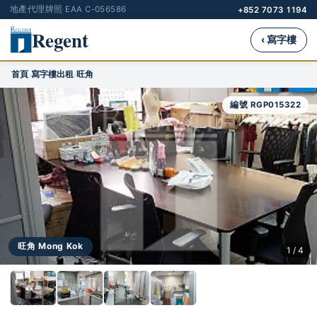
地產代理牌照 EAA C-056586
+852 7073 1194
Regent
‹ 寫字樓
首頁
寫字樓出租
旺角
›
›
編號 RGP015322
旺角 Mong Kok
1 / 4