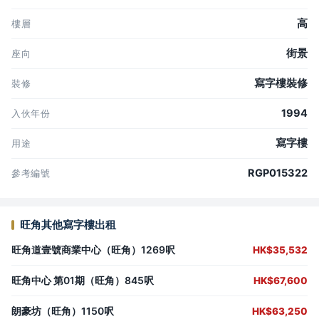
高
樓層
街景
座向
寫字樓裝修
裝修
1994
入伙年份
寫字樓
用途
RGP015322
參考編號
旺角其他寫字樓出租
旺角道壹號商業中心（旺角）1269呎
HK$35,532
旺角中心 第01期（旺角）845呎
HK$67,600
朗豪坊（旺角）1150呎
HK$63,250