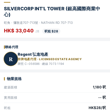
SILVERCORP INT'L TOWER (銀高國際商業中
心)
旺角 · 彌敦道707-713號 · NATHAN RD 707-713
HK$ 33,040
呎租 $28
/月
聯絡代理
Regent 弘進地產
R
持牌地產代理 · LICENSED ESTATE AGENCY
牌照 C−056586 · 總線 7073 1194
物業規格
1,180 呎
建築面積
-- 呎
實用面積
HK$28/呎
呎租