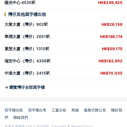
陽光中心 4535呎
HK$249,425
灣仔其他寫字樓出租
大業大廈（灣仔）902呎
HK$26,158
華潤大廈（灣仔）2651呎
HK$196,174
夏愨大廈（灣仔）1315呎
HK$59,175
瑞安中心（灣仔）4356呎
HK$182,952
中港大廈（灣仔）2415呎
HK$70,035
→ 瀏覽灣仔全部寫字樓
寫字樓出租
寫字樓出售
工廈出租
商舖
服務式辦公室
關於我
們
聯絡我們
地產代理牌照 EAA C-056586 · Copyright © Regent Group