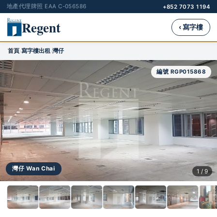
地產代理牌照 EAA C-056586
+852 7073 1194
Regent
‹ 寫字樓
首頁
寫字樓出租
灣仔
›
›
編號 RGP015868
灣仔 Wan Chai
1 / 9