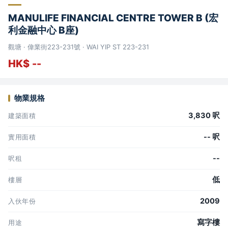
MANULIFE FINANCIAL CENTRE TOWER B (宏
利金融中心 B座)
觀塘 · 偉業街223-231號 · WAI YIP ST 223-231
HK$ --
物業規格
3,830 呎
建築面積
-- 呎
實用面積
--
呎租
低
樓層
2009
入伙年份
寫字樓
用途