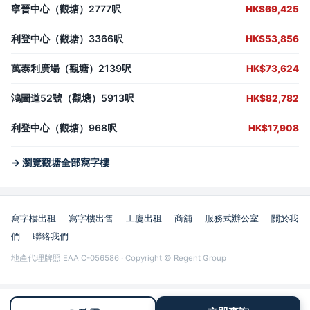
寧晉中心（觀塘）2777呎
HK$69,425
利登中心（觀塘）3366呎
HK$53,856
萬泰利廣場（觀塘）2139呎
HK$73,624
鴻圖道52號（觀塘）5913呎
HK$82,782
利登中心（觀塘）968呎
HK$17,908
→ 瀏覽觀塘全部寫字樓
寫字樓出租
寫字樓出售
工廈出租
商舖
服務式辦公室
關於我
們
聯絡我們
地產代理牌照 EAA C-056586 · Copyright © Regent Group