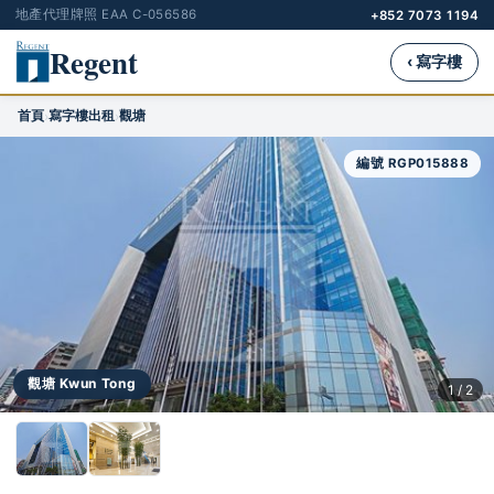
地產代理牌照 EAA C-056586
+852 7073 1194
Regent
‹ 寫字樓
首頁
寫字樓出租
觀塘
›
›
編號 RGP015888
觀塘 Kwun Tong
1 / 2