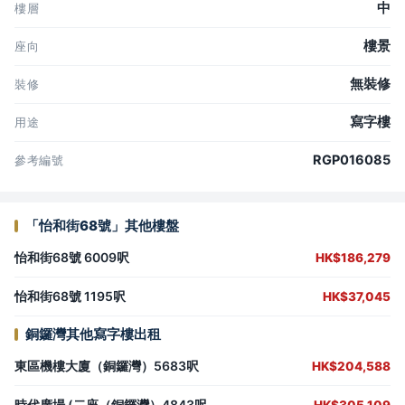
中
樓層
樓景
座向
無裝修
裝修
寫字樓
用途
RGP016085
參考編號
「怡和街68號」其他樓盤
怡和街68號 6009呎
HK$186,279
怡和街68號 1195呎
HK$37,045
銅鑼灣其他寫字樓出租
東區機樓大廈（銅鑼灣）5683呎
HK$204,588
時代廣場 (二座（銅鑼灣）4843呎