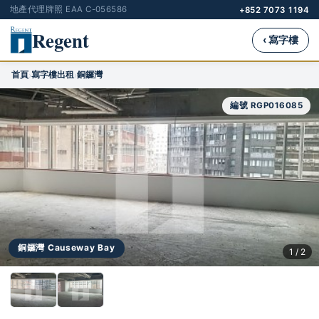
地產代理牌照 EAA C-056586
+852 7073 1194
Regent
‹ 寫字樓
首頁
寫字樓出租
銅鑼灣
›
›
編號 RGP016085
銅鑼灣 Causeway Bay
1 / 2