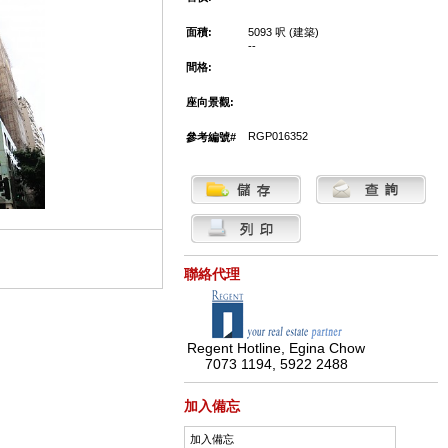
面積:
5093 呎 (建築)
--
間格:
座向景觀:
RGP016352
參考編號#
聯絡代理
Regent Hotline, Egina Chow
7073 1194, 5922 2488
加入備忘
加入備忘