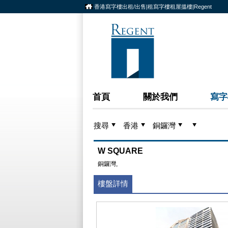
香港寫字樓出租/出售|租寫字樓租屋搵樓|Regent
首頁
關於我們
寫字
搜尋
香港
銅鑼灣
W SQUARE
銅鑼灣,
樓盤詳情