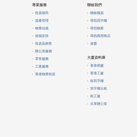
專業服務
聯絡我們
投資移民
聯絡職員
資產管理
尋找寫字樓
物業估值
尋找物業
按揭安排
尋找商用商店
投資及銷售
放盤
辦公室服務
大廈資料庫
零售服務
香港商廈
工業服務
香港工廈
香港物業租賃
租寫字樓
寫字樓出租
租工廈
共享辦公室