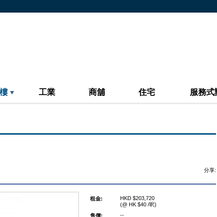
樓
工業
商舖
住宅
服務式
分享:
HKD $203,720
租金:
(@ HK $40 /呎)
--
售價: