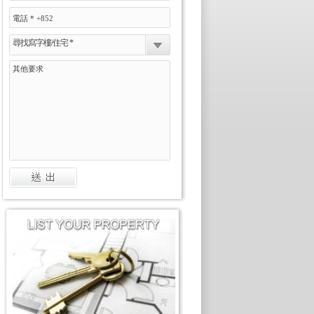
尋找寫字樓/住宅 *