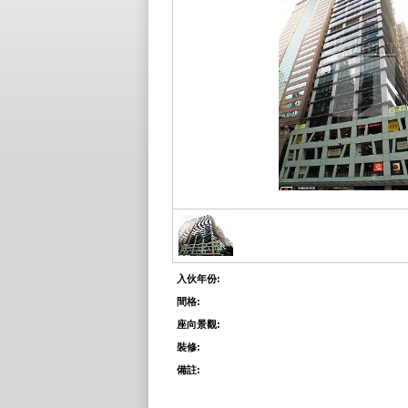
入伙年份:
間格:
座向景觀:
裝修:
備註: