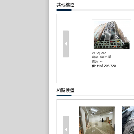
其他樓盤
W Square
建築: 5093 呎
實用: --
租: HK$ 203,720
相關樓盤