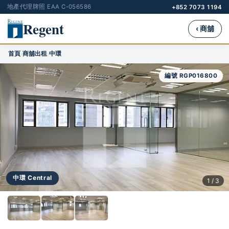
地產代理牌照 EAA C-056586
+852 7073 1194
Regent
‹ 商舖
首頁
商舖出租
中環
›
›
編號 RGP016800
中環 Central
1 / 3