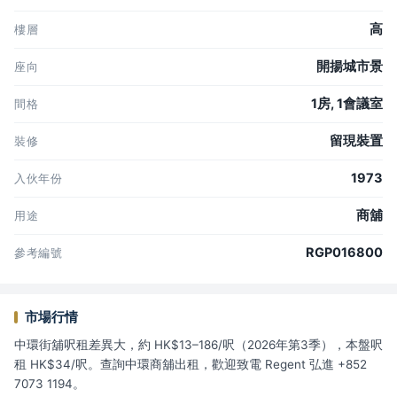
高
樓層
開揚城市景
座向
1房, 1會議室
間格
留現裝置
裝修
1973
入伙年份
商舖
用途
RGP016800
參考編號
市場行情
中環街舖呎租差異大，約 HK$13–186/呎（2026年第3季），本盤呎
租 HK$34/呎。查詢中環商舖出租，歡迎致電 Regent 弘進 +852
7073 1194。