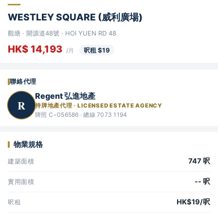
WESTLEY SQUARE (威利廣場)
觀塘 · 開源道48號 · HOI YUEN RD 48
HK$ 14,193
呎租 $19
/月
聯絡代理
Regent 弘進地產
R
持牌地產代理 · LICENSED ESTATE AGENCY
牌照 C−056586 · 總線 7073 1194
物業規格
747 呎
建築面積
-- 呎
實用面積
HK$19/呎
呎租