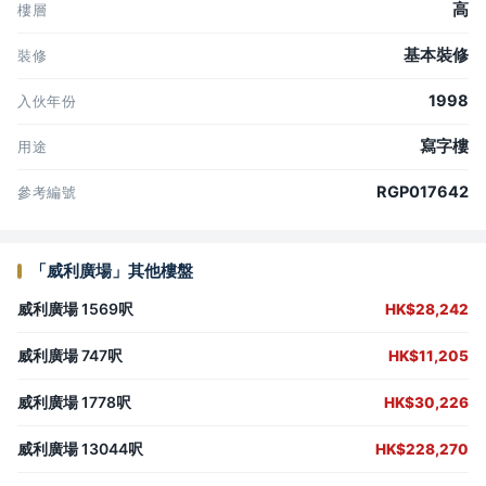
高
樓層
基本裝修
裝修
1998
入伙年份
寫字樓
用途
RGP017642
參考編號
「威利廣場」其他樓盤
威利廣場 1569呎
HK$28,242
威利廣場 747呎
HK$11,205
威利廣場 1778呎
HK$30,226
威利廣場 13044呎
HK$228,270