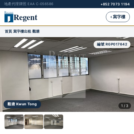
地產代理牌照 EAA C-056586
+852 7073 1194
Regent
‹ 寫字樓
首頁
寫字樓出租
觀塘
›
›
編號 RGP017642
觀塘 Kwun Tong
1 / 3