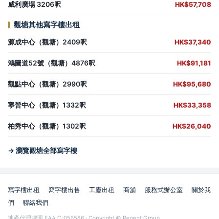
威利廣場 3206呎
HK$57,708
觀塘其他寫字樓出租
源成中心（觀塘）2409呎
HK$37,340
鴻圖道52號（觀塘）4876呎
HK$91,181
觀點中心（觀塘）2990呎
HK$95,680
寧晉中心（觀塘）1332呎
HK$33,358
柏秀中心（觀塘）1302呎
HK$26,040
→ 瀏覽觀塘全部寫字樓
寫字樓出租
寫字樓出售
工廈出租
商舖
服務式辦公室
關於我
們
聯絡我們
地產代理牌照 EAA C-056586 · Copyright © Regent Group