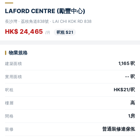
LAFORD CENTRE (勵豐中心)
長沙灣 · 荔枝角道838號 · LAI CHI KOK RD 838
HK$ 24,465
呎租 $21
/月
物業規格
1,165 呎
建築面積
-- 呎
實用面積
HK$21/呎
呎租
高
樓層
1房
間格
普通裝修連傢俬
裝修