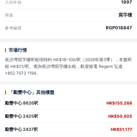
1997
入伙年份
寫字樓
用途
RGP018847
參考編號
市場行情
長沙灣寫字樓呎租現時約 HK$18–100/呎（2026年第3季），本盤呎
租 HK$21/呎。查詢長沙灣寫字樓出租，歡迎致電 Regent 弘進
+852 7073 1194。
「勵豐中心」其他樓盤
勵豐中心 8626呎
HK$155,268
勵豐中心 2425呎
HK$50,925
勵豐中心 2437呎
HK$51,177