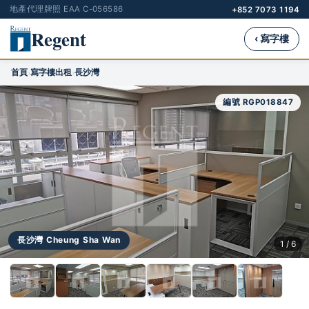
地產代理牌照 EAA C-056586
+852 7073 1194
Regent
‹ 寫字樓
首頁
寫字樓出租
長沙灣
›
›
編號 RGP018847
長沙灣 Cheung Sha Wan
1 / 6