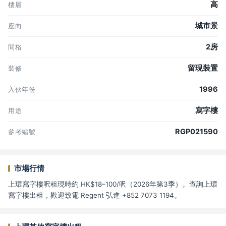
高
樓層
城市景
座向
2房
間格
留現裝置
裝修
1996
入伙年份
寫字樓
用途
RGP021590
參考編號
市場行情
上環寫字樓呎租現時約 HK$18–100/呎（2026年第3季）。查詢上環
寫字樓出租，歡迎致電 Regent 弘進 +852 7073 1194。