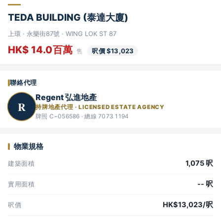
TEDA BUILDING (泰達大廈)
上環 · 永樂街87號 · WING LOK ST 87
HK$ 14.0百萬
呎價 $13,023
售
聯絡代理
Regent 弘進地產
R
持牌地產代理 · LICENSED ESTATE AGENCY
牌照 C−056586 · 總線 7073 1194
物業規格
1,075 呎
建築面積
-- 呎
實用面積
HK$13,023/呎
呎價