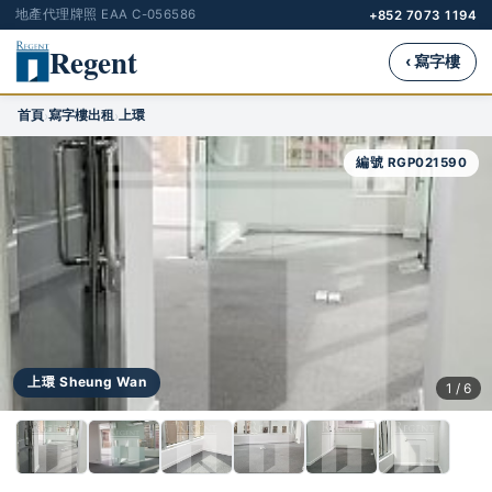
地產代理牌照 EAA C-056586
+852 7073 1194
Regent
‹ 寫字樓
首頁
寫字樓出租
上環
›
›
編號 RGP021590
上環 Sheung Wan
1 / 6