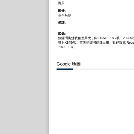
海景
裝修:
基本裝修
備註:
節錄:
銅鑼灣街舖呎租差異大，約 HK$13–186/呎（202
租 HK$45/呎。查詢銅鑼灣商舖出租，歡迎致電 Regent
7073 1194。
Google 地圖