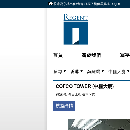
香港寫字樓出租/出售|租寫字樓租屋搵樓|Regent
首頁
關於我們
寫字
搜尋
香港
銅鑼灣
中糧大廈
COFCO TOWER (中糧大廈)
銅鑼灣, 灣告士打道262號
樓盤詳情