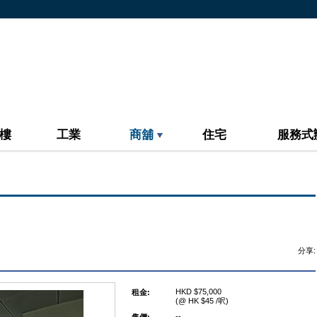
樓
工業
商舖
住宅
服務式
分享:
HKD $75,000
租金:
(@ HK $45 /呎)
--