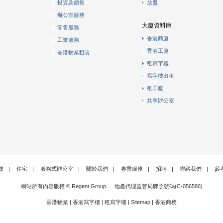
投資及銷售
放盤
辦公室服務
大廈資料庫
零售服務
香港商廈
工業服務
香港工廈
香港物業租賃
租寫字樓
寫字樓出租
租工廈
共享辦公室
樓
|
住宅
|
服務式辦公室
|
關於我們
|
專業服務
|
招聘
|
聯絡我們
|
參
網站所有內容版權 © Regent Group. 地產代理監管局牌照號碼(C-056586)
香港物業
|
香港寫字樓
|
租寫字樓
|
Sitemap
|
香港商務