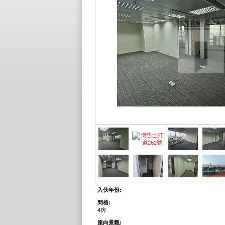
入伙年份:
間格:
4房
座向景觀: