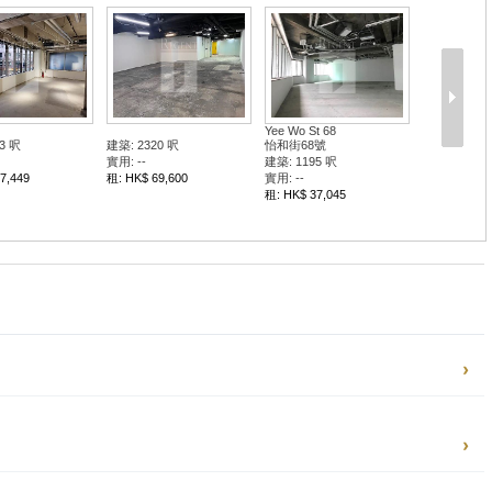
Yee Wo St 68
3 呎
建築: 2320 呎
怡和街68號
實用: --
建築: 1195 呎
7,449
租: HK$ 69,600
實用: --
租: HK$ 37,045