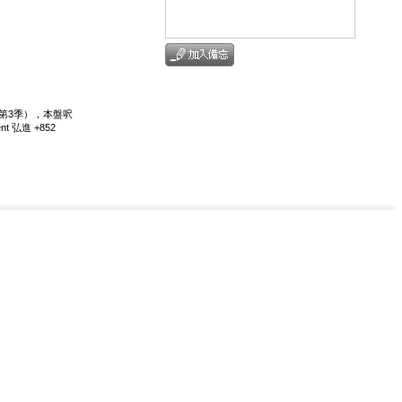
6年第3季），本盤呎
 弘進 +852