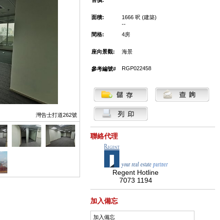
售價:
面積:
1666 呎 (建築)
--
間格:
4房
座向景觀:
海景
RGP022458
參考編號#
灣告士打道262號
聯絡代理
Regent Hotline
7073 1194
加入備忘
加入備忘