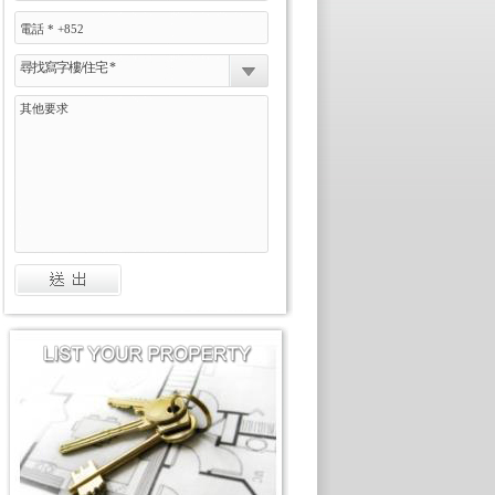
尋找寫字樓/住宅 *