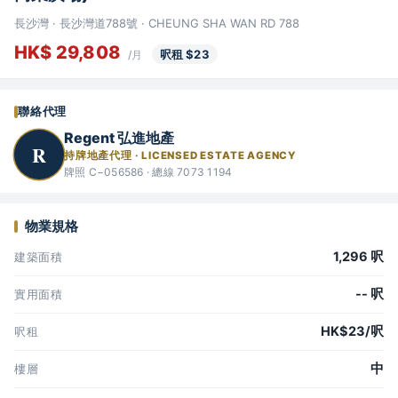
長沙灣 · 長沙灣道788號 · CHEUNG SHA WAN RD 788
HK$ 29,808
呎租 $23
/月
聯絡代理
Regent 弘進地產
R
持牌地產代理 · LICENSED ESTATE AGENCY
牌照 C−056586 · 總線 7073 1194
物業規格
1,296 呎
建築面積
-- 呎
實用面積
HK$23/呎
呎租
中
樓層