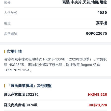
寫裝,中央冷,天花,地氈,燈盆
裝修
1989
入伙年份
寫字樓
用途
RGP022675
參考編號
市場行情
長沙灣寫字樓呎租現時約 HK$18–100/呎（2026年第3季），本盤呎
租 HK$23/呎。查詢長沙灣寫字樓出租，歡迎致電 Regent 弘進
+852 7073 1194。
「羅氏商業廣場」其他樓盤
羅氏商業廣場 2022呎
HK$48,528
羅氏商業廣場 3074呎
HK$73,776