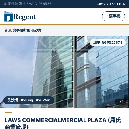
地產代理牌照 EAA C-056586
+852 7073 1194
Regent
‹ 寫字樓
首頁
寫字樓出租
長沙灣
›
›
編號 RGP022675
長沙灣 Cheung Sha Wan
1 / 1
LAWS COMMERCIALMERCIAL PLAZA (羅氏
商業廣場)