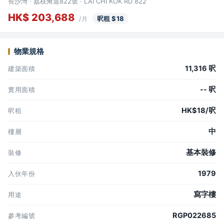
長沙灣 · 荔枝角道822號 · LAI CHI KOK RD 822
HK$ 203,688
呎租 $18
/月
物業規格
11,316 呎
建築面積
-- 呎
實用面積
HK$18/呎
呎租
中
樓層
基本裝修
裝修
1979
入伙年份
寫字樓
用途
RGP022685
參考編號