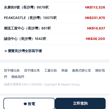
永康街9號（長沙灣）6678呎
HK$113,526
PEAKCASTLE（長沙灣）10075呎
HK$251,875
潮流工貿中心（長沙灣）861呎
HK$14,637
誠信中心（長沙灣）1642呎
HK$36,200
→ 瀏覽長沙灣全部寫字樓
寫字樓出租
寫字樓出售
工廈出租
商舖
服務式辦公室
關於我
們
聯絡我們
地產代理牌照 EAA C-056586 · Copyright © Regent Group
立即查詢
☎ 致電