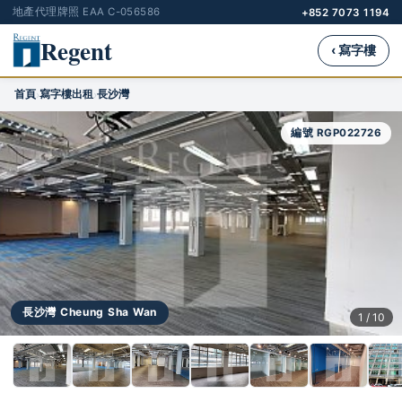
地產代理牌照 EAA C-056586
+852 7073 1194
Regent
‹ 寫字樓
首頁
寫字樓出租
長沙灣
›
›
編號 RGP022726
長沙灣 Cheung Sha Wan
1 / 10