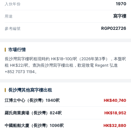
1970
入伙年份
寫字樓
用途
RGP022726
參考編號
市場行情
長沙灣寫字樓呎租現時約 HK$18–100/呎（2026年第3季），本盤呎
租 HK$22/呎。查詢長沙灣寫字樓出租，歡迎致電 Regent 弘進
+852 7073 1194。
長沙灣其他寫字樓出租
江博士中心（長沙灣）1940呎
HK$40,740
羅氏商業廣場（長沙灣）824呎
HK$18,952
中國船舶大廈（長沙灣）1096呎
HK$32,880