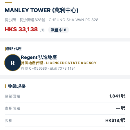
MANLEY TOWER (萬利中心)
長沙灣 · 長沙灣道828號 · CHEUNG SHA WAN RD 828
HK$ 33,138
呎租 $18
/月
聯絡代理
Regent 弘進地產
R
持牌地產代理 · LICENSED ESTATE AGENCY
牌照 C−056586 · 總線 7073 1194
物業規格
1,841 呎
建築面積
-- 呎
實用面積
HK$18/呎
呎租