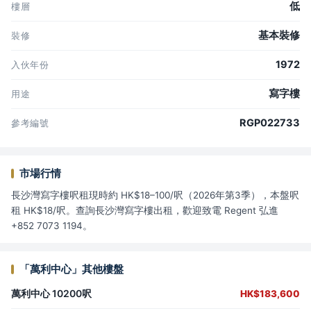
低
樓層
基本裝修
裝修
1972
入伙年份
寫字樓
用途
RGP022733
參考編號
市場行情
長沙灣寫字樓呎租現時約 HK$18–100/呎（2026年第3季），本盤呎
租 HK$18/呎。查詢長沙灣寫字樓出租，歡迎致電 Regent 弘進
+852 7073 1194。
「萬利中心」其他樓盤
萬利中心 10200呎
HK$183,600