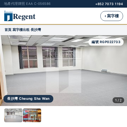
地產代理牌照 EAA C-056586
+852 7073 1194
Regent
‹ 寫字樓
首頁
寫字樓出租
長沙灣
›
›
編號 RGP022733
長沙灣 Cheung Sha Wan
1 / 2